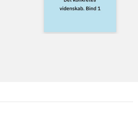
...
...