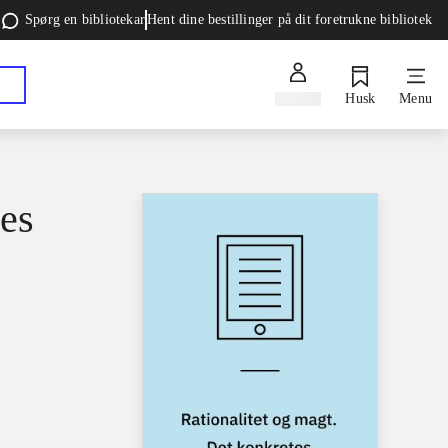
Spørg en bibliotekar
Hent dine bestillinger på dit foretrukne bibliotek
Log ind
Husk
Menu
tes