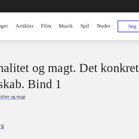
øger
Artikler
Film
Musik
Spil
Noder
Søg
nalitet og magt. Det konkre
skab. Bind 1
alitet og magt
rg