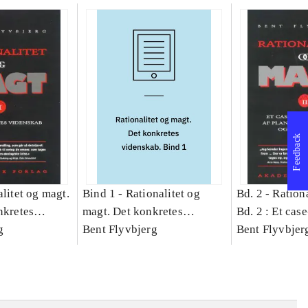
Feedback
litet og magt.
Bind 1 -
Rationalitet og
Bd. 2 -
Rationa
nkretes
magt. Det konkretes
Bd. 2 : Et cas
g
videnskab. Bind 1
Bent Flyvbjerg
studie af plan
Bent Flyvbjer
politik og mod