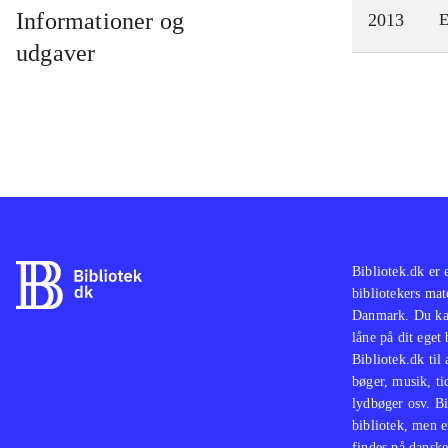
Informationer og
2013
E
udgaver
Bibliotek.dk er 
bibliotekers mat
Danmark. Du kan
låne på dit eget
Bibliotek.dk til
bøger, musik, tid
lydbøger osv. Bi
bibliotek, men e
findes på danske