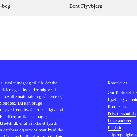
-bog
Bent Flyvbjerg
en samlet indgang til alle danske
Kontakt os
erialer og til hvad der udgives i
Om Bibliotek.d
 bestille materialer og så hente og
Hjælp og vejled
 bibliotek. Du kan bruge
Kontakt os
 at søge frem, hvad der er udgivet af
Privatlivspolitik
sskrifter, artikler, e-bøger,
Leverandører
bliotek.dk er altså ikke et fysisk
English
n database og service over hvad der
Tilgængeligheds
 offentlige biblioteker, som du kan