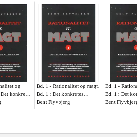
nalitet og
Bd. 1 -
Rationalitet og magt.
Bd. 1 -
Rationa
 Det konkretes
Bd. 1 : Det konkretes
Bd. 1 : Det ko
g
videnskab
Bent Flyvbjerg
videnskab
Bent Flyvbjer