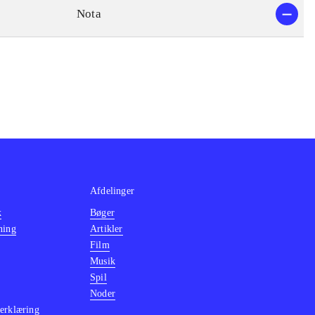
Nota
Afdelinger
k
Bøger
ning
Artikler
Film
Musik
Spil
Noder
erklæring