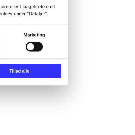
dre eller tilbagetrække dit
okies under ”Detaljer”.
Marketing
Tillad alle