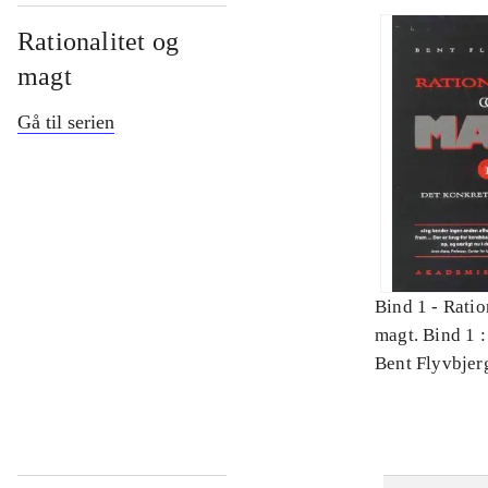
Rationalitet og
magt
Gå til serien
Bind 1 -
Ratio
magt. Bind 1 :
videnskab
Bent Flyvbjer