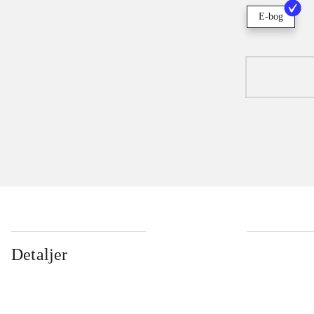
E-bog
Detaljer
...
...
...