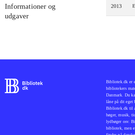
Informationer og
2013
E
udgaver
Bibliotek.dk er 
bibliotekers mat
Danmark. Du kan
låne på dit eget
Bibliotek.dk til
bøger, musik, tid
lydbøger osv. Bi
bibliotek, men e
findes på danske