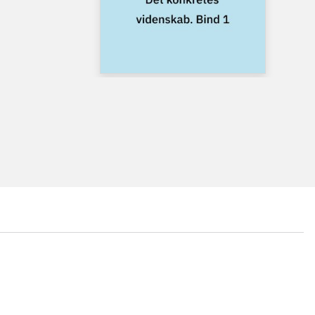
...
...