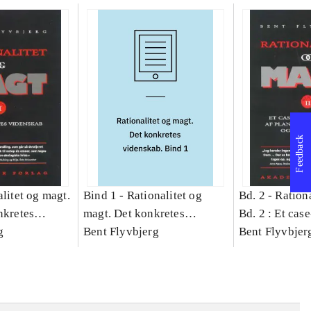
Feedback
litet og magt.
Bind 1 -
Rationalitet og
Bd. 2 -
Rationa
nkretes
magt. Det konkretes
Bd. 2 : Et cas
g
videnskab. Bind 1
Bent Flyvbjerg
studie af plan
Bent Flyvbjer
politik og mod