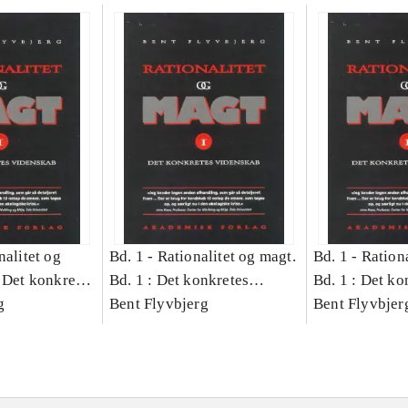
nalitet og
Bd. 1 -
Rationalitet og magt.
Bd. 1 -
Rationa
 Det konkretes
Bd. 1 : Det konkretes
Bd. 1 : Det ko
g
videnskab
Bent Flyvbjerg
videnskab
Bent Flyvbjer