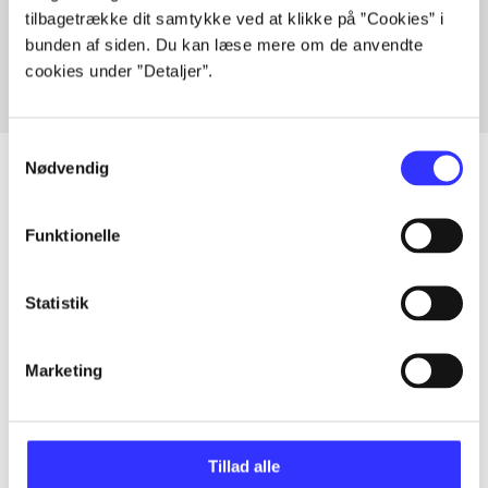
tilbagetrække dit samtykke ved at klikke på ”Cookies” i
Fra
bunden af siden. Du kan læse mere om de anvendte
cookies under ”Detaljer”.
Samtykkevalg
Nødvendig
Artikler
Funktionelle
Alle registrerede artikler fordelt på udgivelser
Statistik
...
Marketing
...
Tillad alle
...