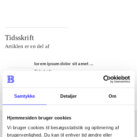
...
...
Tidsskrift
Artiklen er en del af
lorem ipsum dolor sit amet ...
Tidsskrift
Artiklerne i
handler ofte om
Samtykke
Detaljer
Om
Hjemmesiden bruger cookies
Vi bruger cookies til besøgsstatistik og optimering af
Artikler med samme emner
brugervenlighed. Du kan til enhver tid ændre eller