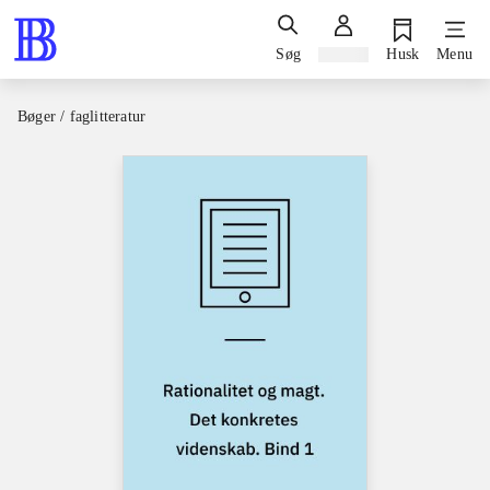
Søg
Log ind
Husk
Menu
Bøger / faglitteratur