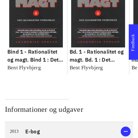
Feedback
Bind 1 -
Rationalitet
Bd. 1 -
Rationalitet og
Bd
og magt. Bind 1 : Det
magt. Bd. 1 : Det
ma
konkretes videnskab
konkretes videnskab
ko
Bent Flyvbjerg
Bent Flyvbjerg
Be
Informationer og udgaver
E-bog
2013