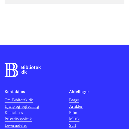
Kontakt os
Afdelinger
Om Bibliotek.dk
Bøger
Hjælp og vejledning
Artikler
Kontakt os
Film
Privatlivspolitik
Musik
Leverandører
Spil