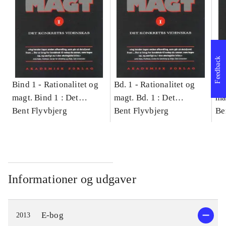
Feedback
Bind 1 -
Rationalitet og
Bd. 1 -
Rationalitet og
Bd
magt. Bind 1 : Det
magt. Bd. 1 : Det
ma
konkretes videnskab
Bent Flyvbjerg
konkretes videnskab
Bent Flyvbjerg
ko
Be
Informationer og udgaver
E-bog
2013