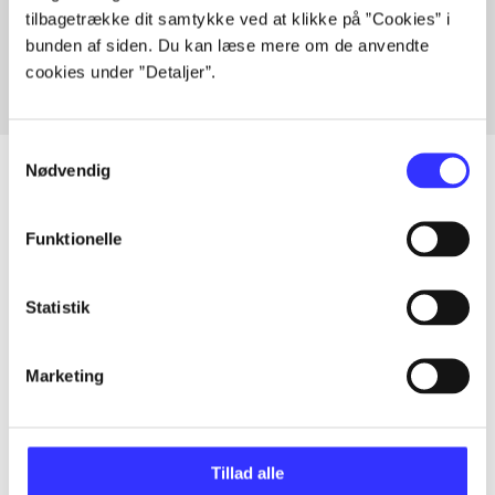
tilbagetrække dit samtykke ved at klikke på ”Cookies” i
Fra
bunden af siden. Du kan læse mere om de anvendte
cookies under ”Detaljer”.
Samtykkevalg
Nødvendig
Artikler
Funktionelle
Alle registrerede artikler fordelt på udgivelser
Statistik
...
Marketing
...
Tillad alle
...