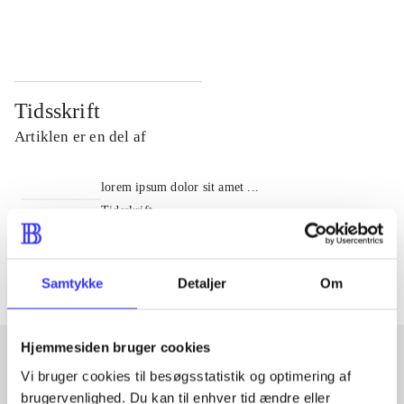
...
...
Tidsskrift
Artiklen er en del af
lorem ipsum dolor sit amet ...
Tidsskrift
Artiklerne i
handler ofte om
Samtykke
Detaljer
Om
Hjemmesiden bruger cookies
Vi bruger cookies til besøgsstatistik og optimering af
Artikler med samme emner
brugervenlighed. Du kan til enhver tid ændre eller