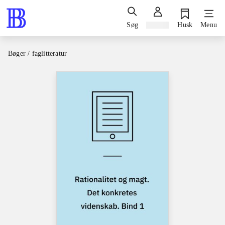
Søg
Log ind
Husk
Menu
Bøger / faglitteratur