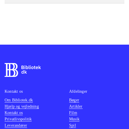
Kontakt os
Afdelinger
Om Bibliotek.dk
Bøger
Hjælp og vejledning
Artikler
Kontakt os
Film
Privatlivspolitik
Musik
Leverandører
Spil