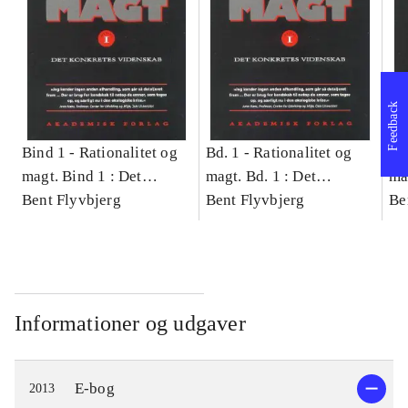
Feedback
Bind 1 -
Rationalitet og
Bd. 1 -
Rationalitet og
Bd
magt. Bind 1 : Det
magt. Bd. 1 : Det
ma
konkretes videnskab
Bent Flyvbjerg
konkretes videnskab
Bent Flyvbjerg
ko
Be
Informationer og udgaver
E-bog
2013