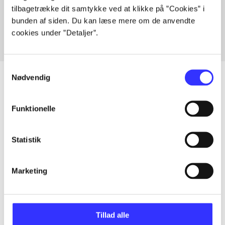
tilbagetrække dit samtykke ved at klikke på ”Cookies” i
Fra
bunden af siden. Du kan læse mere om de anvendte
cookies under ”Detaljer”.
Samtykkevalg
Nødvendig
Artikler
Funktionelle
Alle registrerede artikler fordelt på udgivelser
Statistik
...
Marketing
...
Tillad alle
...