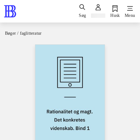
Søg
Log ind
Husk
Menu
Bøger / faglitteratur