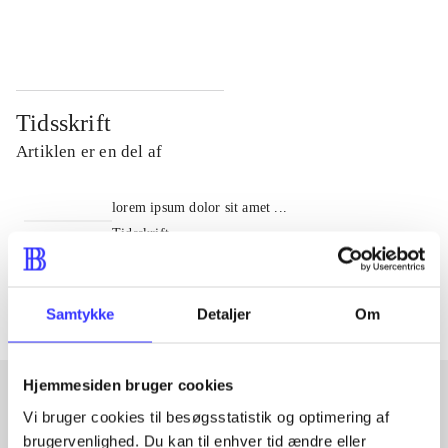
...
...
Tidsskrift
Artiklen er en del af
lorem ipsum dolor sit amet ...
Tidsskrift
Artiklerne i
handler ofte om
Samtykke
Detaljer
Om
Hjemmesiden bruger cookies
Vi bruger cookies til besøgsstatistik og optimering af
Artikler med samme emner
brugervenlighed. Du kan til enhver tid ændre eller