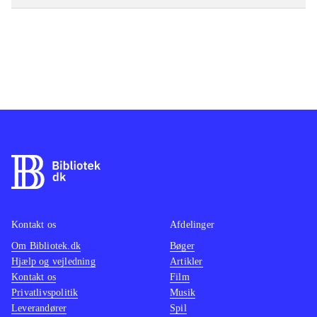
Kontakt os
Afdelinger
Om Bibliotek.dk
Bøger
Hjælp og vejledning
Artikler
Kontakt os
Film
Privatlivspolitik
Musik
Leverandører
Spil