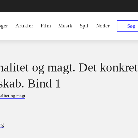
øger
Artikler
Film
Musik
Spil
Noder
Søg
nalitet og magt. Det konkre
skab. Bind 1
alitet og magt
rg