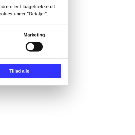
dre eller tilbagetrække dit
okies under ”Detaljer”.
Marketing
Tillad alle