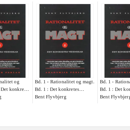
nalitet og
Bd. 1 -
Rationalitet og magt.
Bd. 1 -
Rationa
 Det konkretes
Bd. 1 : Det konkretes
Bd. 1 : Det ko
g
videnskab
Bent Flyvbjerg
videnskab
Bent Flyvbjer