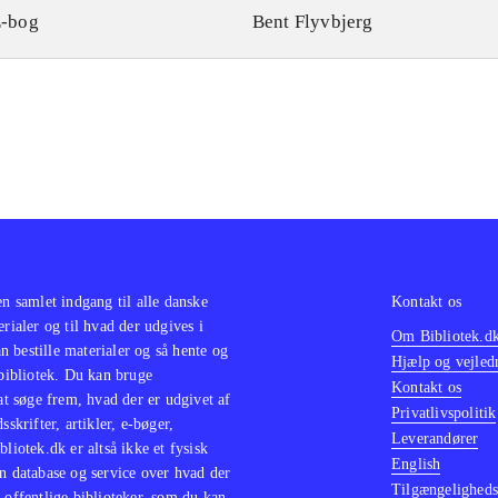
-bog
Bent Flyvbjerg
en samlet indgang til alle danske
Kontakt os
erialer og til hvad der udgives i
Om Bibliotek.d
 bestille materialer og så hente og
Hjælp og vejled
 bibliotek. Du kan bruge
Kontakt os
 at søge frem, hvad der er udgivet af
Privatlivspolitik
sskrifter, artikler, e-bøger,
Leverandører
bliotek.dk er altså ikke et fysisk
English
n database og service over hvad der
Tilgængeligheds
 offentlige biblioteker, som du kan