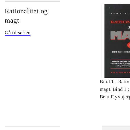
Rationalitet og
magt
Gå til serien
Bind 1 -
Ratio
magt. Bind 1 :
videnskab
Bent Flyvbjer