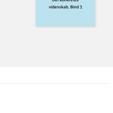
...
...