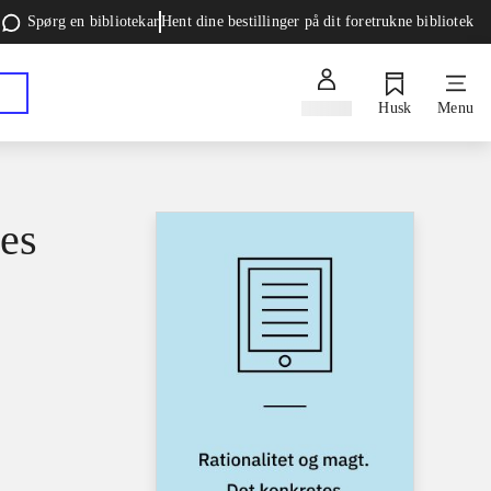
Spørg en bibliotekar
Hent dine bestillinger på dit foretrukne bibliotek
Log ind
Husk
Menu
tes