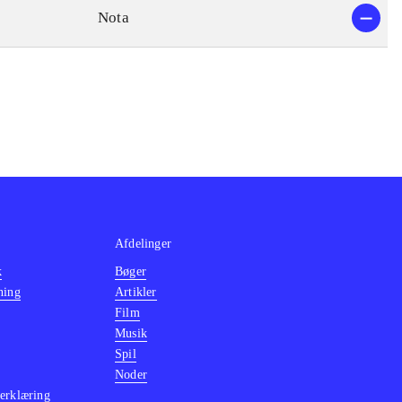
Nota
Afdelinger
k
Bøger
ning
Artikler
Film
Musik
Spil
Noder
erklæring