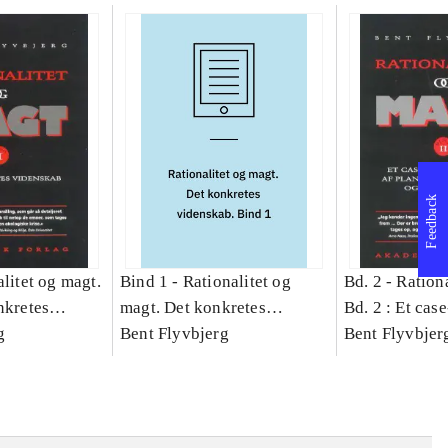
Feedback
litet og magt.
Bind 1 -
Rationalitet og
Bd. 2 -
Rationa
nkretes
magt. Det konkretes
Bd. 2 : Et cas
g
videnskab. Bind 1
Bent Flyvbjerg
studie af plan
Bent Flyvbjer
politik og mod