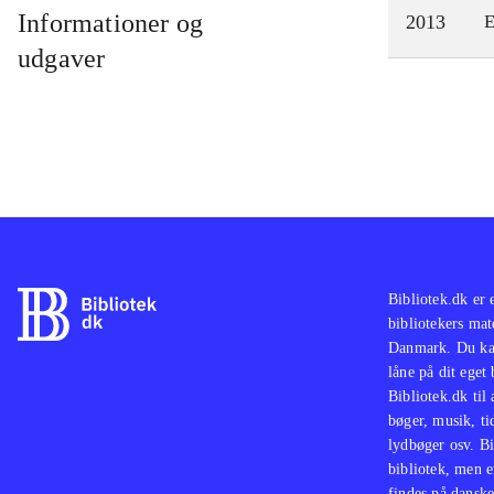
Informationer og
2013
E
udgaver
Bibliotek.dk er 
bibliotekers mat
Danmark. Du kan
låne på dit eget
Bibliotek.dk til
bøger, musik, tid
lydbøger osv. Bi
bibliotek, men e
findes på danske