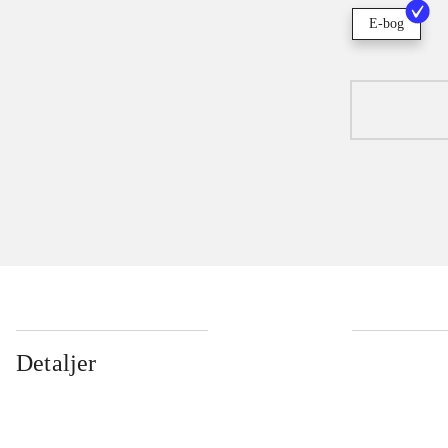
E-bog
Detaljer
...
...
...