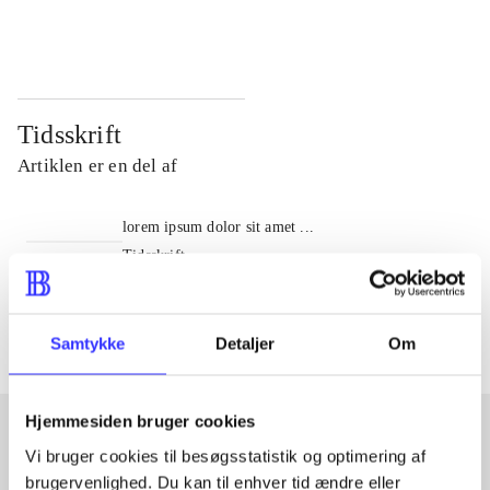
...
...
Tidsskrift
Artiklen er en del af
lorem ipsum dolor sit amet ...
Tidsskrift
Artiklerne i
handler ofte om
Samtykke
Detaljer
Om
Hjemmesiden bruger cookies
Vi bruger cookies til besøgsstatistik og optimering af
Artikler med samme emner
brugervenlighed. Du kan til enhver tid ændre eller