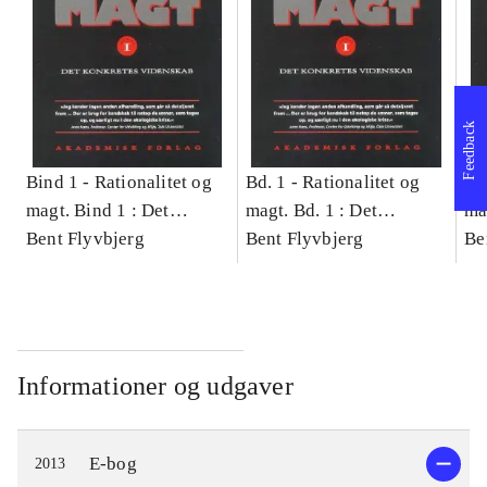
Feedback
Bind 1 -
Rationalitet og
Bd. 1 -
Rationalitet og
Bd
magt. Bind 1 : Det
magt. Bd. 1 : Det
ma
konkretes videnskab
Bent Flyvbjerg
konkretes videnskab
Bent Flyvbjerg
ko
Be
Informationer og udgaver
E-bog
2013