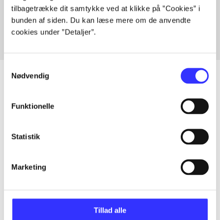
tilbagetrække dit samtykke ved at klikke på ”Cookies” i
Fra
bunden af siden. Du kan læse mere om de anvendte
cookies under ”Detaljer”.
Samtykkevalg
Nødvendig
Artikler
Funktionelle
Alle registrerede artikler fordelt på udgivelser
Statistik
...
Marketing
...
Tillad alle
...