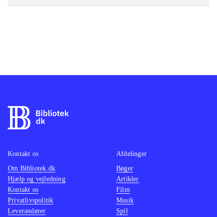
Kontakt os
Afdelinger
Om Bibliotek.dk
Bøger
Hjælp og vejledning
Artikler
Kontakt os
Film
Privatlivspolitik
Musik
Leverandører
Spil