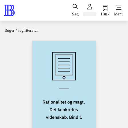
Søg
Log ind
Husk
Menu
Bøger / faglitteratur