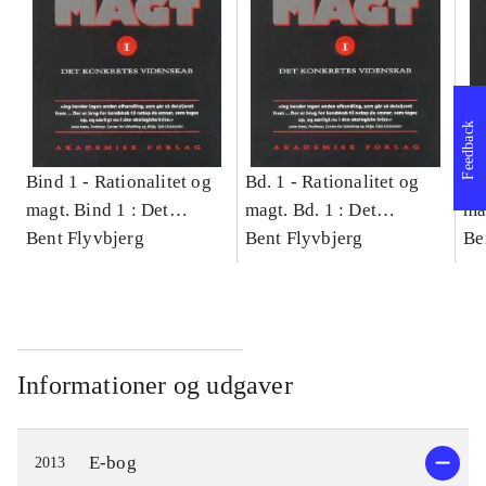
Feedback
Bind 1 -
Rationalitet og
Bd. 1 -
Rationalitet og
Bd
magt. Bind 1 : Det
magt. Bd. 1 : Det
ma
konkretes videnskab
Bent Flyvbjerg
konkretes videnskab
Bent Flyvbjerg
ko
Be
Informationer og udgaver
E-bog
2013