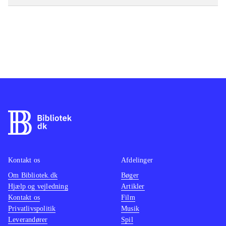
Kontakt os
Afdelinger
Om Bibliotek.dk
Bøger
Hjælp og vejledning
Artikler
Kontakt os
Film
Privatlivspolitik
Musik
Leverandører
Spil