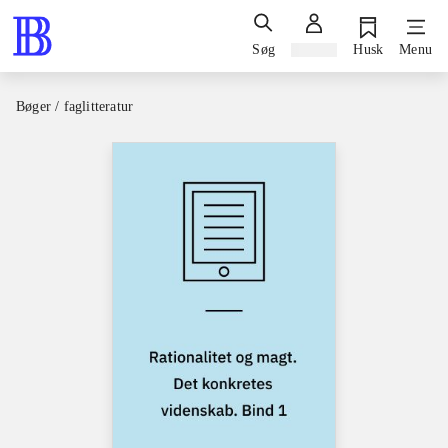
Søg
Log ind
Husk
Menu
Bøger / faglitteratur