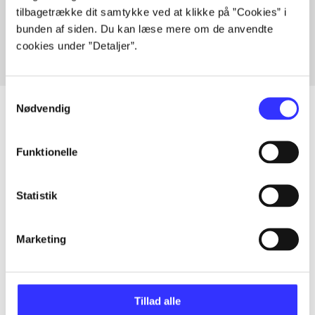
tilbagetrække dit samtykke ved at klikke på ”Cookies” i
Fra
bunden af siden. Du kan læse mere om de anvendte
cookies under ”Detaljer”.
Samtykkevalg
Nødvendig
Artikler
Funktionelle
Alle registrerede artikler fordelt på udgivelser
Statistik
...
Marketing
...
Tillad alle
...