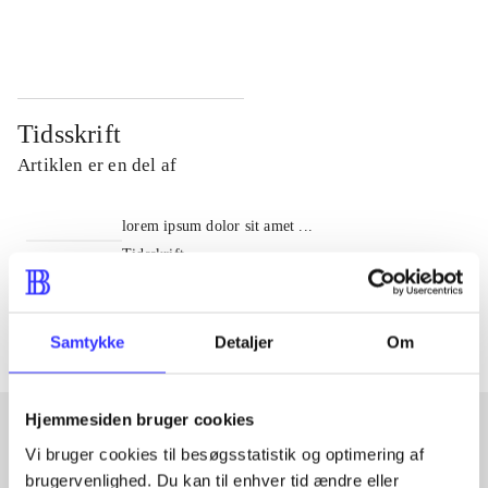
...
...
Tidsskrift
Artiklen er en del af
lorem ipsum dolor sit amet ...
Tidsskrift
Artiklerne i
handler ofte om
Samtykke
Detaljer
Om
Hjemmesiden bruger cookies
Vi bruger cookies til besøgsstatistik og optimering af
Artikler med samme emner
brugervenlighed. Du kan til enhver tid ændre eller