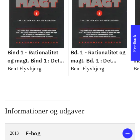
Feedback
Bind 1 -
Rationalitet
Bd. 1 -
Rationalitet og
Bd
og magt. Bind 1 : Det
magt. Bd. 1 : Det
ma
konkretes videnskab
konkretes videnskab
ko
Bent Flyvbjerg
Bent Flyvbjerg
Be
Informationer og udgaver
E-bog
2013