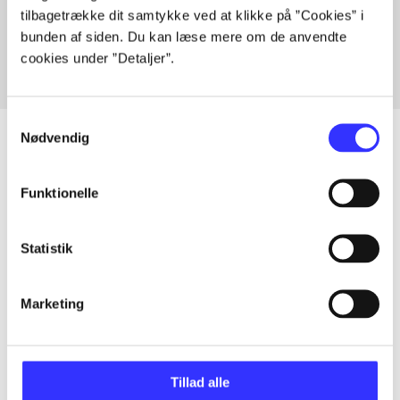
tilbagetrække dit samtykke ved at klikke på ”Cookies” i
Fra
bunden af siden. Du kan læse mere om de anvendte
cookies under ”Detaljer”.
Samtykkevalg
Nødvendig
Artikler
Funktionelle
Alle registrerede artikler fordelt på udgivelser
Statistik
...
Marketing
...
Tillad alle
...