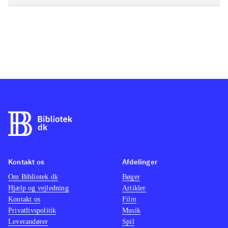
Kontakt os
Afdelinger
Om Bibliotek.dk
Bøger
Hjælp og vejledning
Artikler
Kontakt os
Film
Privatlivspolitik
Musik
Leverandører
Spil