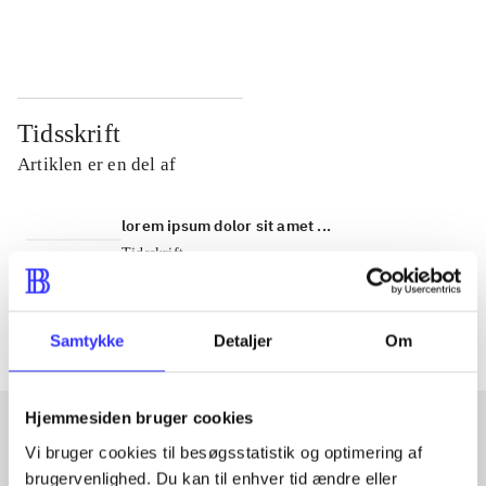
...
...
Tidsskrift
Artiklen er en del af
lorem ipsum dolor sit amet ...
Tidsskrift
Artiklerne i
handler ofte om
Samtykke
Detaljer
Om
Hjemmesiden bruger cookies
Vi bruger cookies til besøgsstatistik og optimering af
Artikler med samme emner
brugervenlighed. Du kan til enhver tid ændre eller