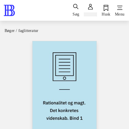
Søg
Log ind
Husk
Menu
Bøger / faglitteratur