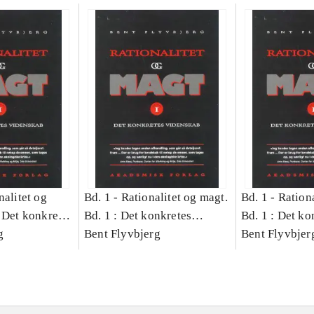
nalitet og
Bd. 1 -
Rationalitet og magt.
Bd. 1 -
Rationa
 Det konkretes
Bd. 1 : Det konkretes
Bd. 1 : Det ko
g
videnskab
Bent Flyvbjerg
videnskab
Bent Flyvbjer