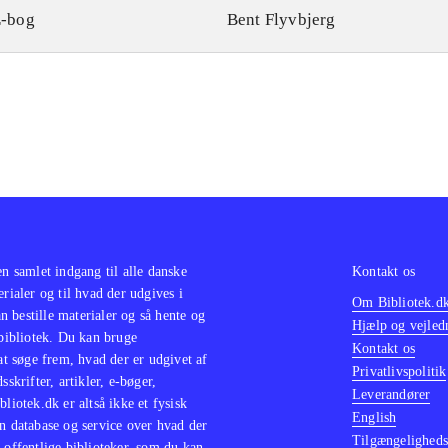
-bog
Bent Flyvbjerg
en samlet indgang til alle danske
Kontakt os
erialer og til hvad der udgives i
Om Bibliotek.d
 bestille materialer og så hente og
Hjælp og vejled
 bibliotek. Du kan bruge
Kontakt os
 at søge frem, hvad der er udgivet af
Privatlivspolitik
sskrifter, artikler, e-bøger,
Leverandører
bliotek.dk er altså ikke et fysisk
English
n database og service over hvad der
Tilgængeligheds
 offentlige biblioteker, som du kan