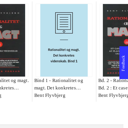
Feedback
litet og magt.
Bind 1 -
Rationalitet og
Bd. 2 -
Rationa
nkretes
magt. Det konkretes
Bd. 2 : Et cas
g
videnskab. Bind 1
Bent Flyvbjerg
studie af plan
Bent Flyvbjer
politik og mod