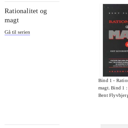
Rationalitet og
magt
Gå til serien
Bind 1 -
Ratio
magt. Bind 1 :
videnskab
Bent Flyvbjer