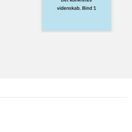
...
...