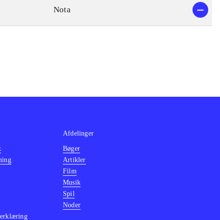
Nota
Afdelinger
k
Bøger
ning
Artikler
Film
Musik
Spil
Noder
erklæring