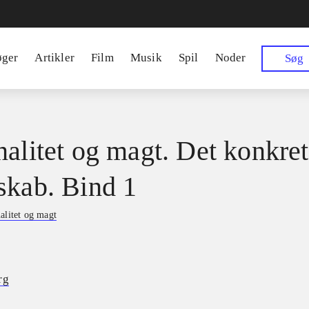
øger
Artikler
Film
Musik
Spil
Noder
Søg
nalitet og magt. Det konkre
skab. Bind 1
alitet og magt
rg