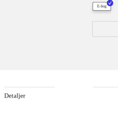
E-bog
Detaljer
...
...
...