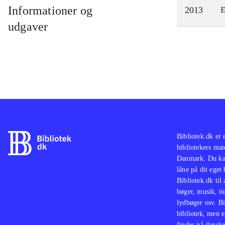
Informationer og
2013
E
udgaver
Bibliotek.dk er 
bibliotekers mat
Danmark. Du kan
låne på dit eget
Bibliotek.dk til
bøger, musik, tid
lydbøger osv. Bi
bibliotek, men e
findes på danske