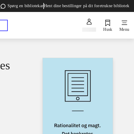
Spørg en bibliotekar
Hent dine bestillinger på dit foretrukne bibliotek
Log ind
Husk
Menu
tes