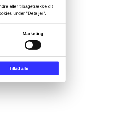
dre eller tilbagetrække dit
okies under ”Detaljer”.
Marketing
Tillad alle