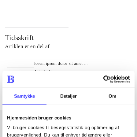
...
...
Tidsskrift
Artiklen er en del af
lorem ipsum dolor sit amet ...
Tidsskrift
Artiklerne i
handler ofte om
Samtykke
Detaljer
Om
Hjemmesiden bruger cookies
Vi bruger cookies til besøgsstatistik og optimering af
Artikler med samme emner
brugervenlighed. Du kan til enhver tid ændre eller