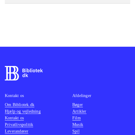
Kontakt os
Afdelinger
Om Bibliotek.dk
Bøger
Hjælp og vejledning
Artikler
Kontakt os
Film
Privatlivspolitik
Musik
Leverandører
Spil