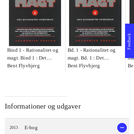
Feedback
Bind 1 -
Rationalitet og
Bd. 1 -
Rationalitet og
Bd
magt. Bind 1 : Det
magt. Bd. 1 : Det
ma
konkretes videnskab
Bent Flyvbjerg
konkretes videnskab
Bent Flyvbjerg
ko
Be
Informationer og udgaver
E-bog
2013