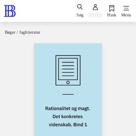
Søg
Log ind
Husk
Menu
Bøger / faglitteratur