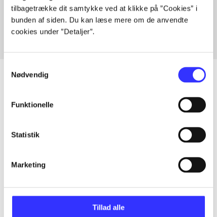
tilbagetrække dit samtykke ved at klikke på ”Cookies” i
Fra
bunden af siden. Du kan læse mere om de anvendte
cookies under ”Detaljer”.
Samtykkevalg
Nødvendig
Artikler
Funktionelle
Alle registrerede artikler fordelt på udgivelser
Statistik
...
Marketing
...
Tillad alle
...