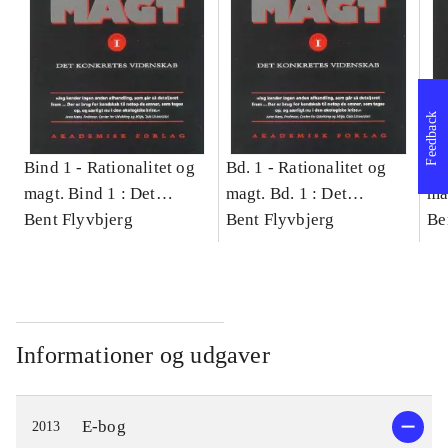
Feedback
Bind 1 -
Rationalitet og
Bd. 1 -
Rationalitet og
Bd
magt. Bind 1 : Det
magt. Bd. 1 : Det
ma
konkretes videnskab
Bent Flyvbjerg
konkretes videnskab
Bent Flyvbjerg
ko
Be
Informationer og udgaver
E-bog
2013