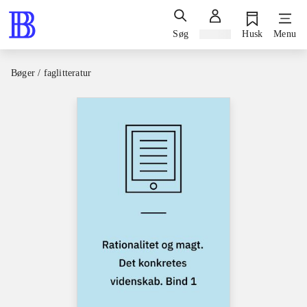
Søg
Log ind
Husk
Menu
Bøger / faglitteratur