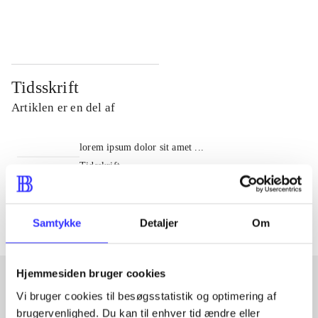
...
...
Tidsskrift
Artiklen er en del af
lorem ipsum dolor sit amet ...
Tidsskrift
Artiklerne i
handler ofte om
Samtykke
Detaljer
Om
Hjemmesiden bruger cookies
Vi bruger cookies til besøgsstatistik og optimering af
Artikler med samme emner
brugervenlighed. Du kan til enhver tid ændre eller