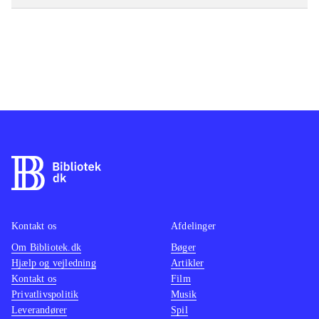
Kontakt os
Afdelinger
Om Bibliotek.dk
Bøger
Hjælp og vejledning
Artikler
Kontakt os
Film
Privatlivspolitik
Musik
Leverandører
Spil