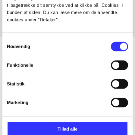
tilbagetrække dit samtykke ved at klikke på ”Cookies” i
Fra
bunden af siden. Du kan læse mere om de anvendte
cookies under ”Detaljer”.
Samtykkevalg
Nødvendig
Artikler
Funktionelle
Alle registrerede artikler fordelt på udgivelser
Statistik
...
Marketing
...
Tillad alle
...