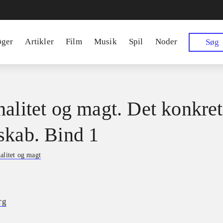
øger
Artikler
Film
Musik
Spil
Noder
Søg
nalitet og magt. Det konkre
skab. Bind 1
alitet og magt
rg