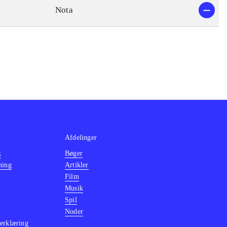
Nota
Afdelinger
k
Bøger
ning
Artikler
Film
Musik
Spil
Noder
erklæring