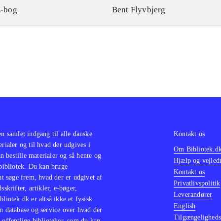
-bog
Bent Flyvbjerg
en samlet indgang til alle danske
Kontakt os
erialer og til hvad der udgives i
Om Bibliotek.d
 bestille materialer og så hente og
Hjælp og vejled
 bibliotek. Du kan bruge
Kontakt os
 at søge frem, hvad der er udgivet af
Privatlivspolitik
sskrifter, artikler, e-bøger,
Leverandører
bliotek.dk er altså ikke et fysisk
English
n database og service over hvad der
Tilgængeligheds
 offentlige biblioteker, som du kan