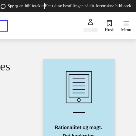
Spørg en bibliotekar
Hent dine bestillinger på dit foretrukne bibliotek
Log ind
Husk
Menu
tes