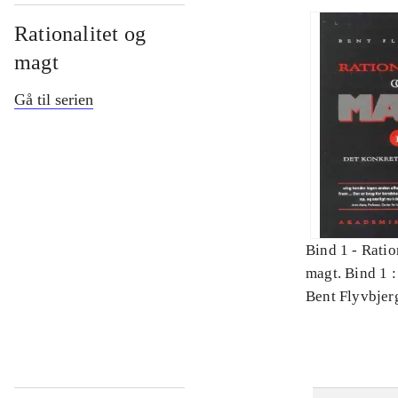
Rationalitet og
magt
Gå til serien
Bind 1 -
Ratio
magt. Bind 1 :
videnskab
Bent Flyvbjer