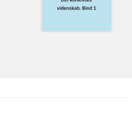
...
...