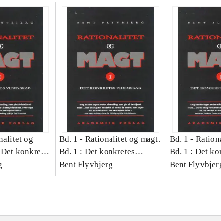
nalitet og
Bd. 1 -
Rationalitet og magt.
Bd. 1 -
Rationa
 Det konkretes
Bd. 1 : Det konkretes
Bd. 1 : Det ko
g
videnskab
Bent Flyvbjerg
videnskab
Bent Flyvbjer