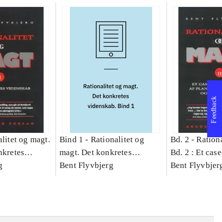
Feedback
litet og magt.
Bind 1 -
Rationalitet og
Bd. 2 -
Rationa
nkretes
magt. Det konkretes
Bd. 2 : Et cas
g
videnskab. Bind 1
Bent Flyvbjerg
studie af plan
Bent Flyvbjer
politik og mod