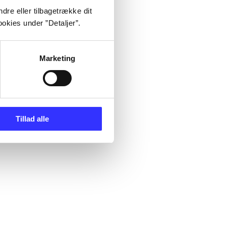
dre eller tilbagetrække dit
okies under ”Detaljer”.
Marketing
Tillad alle