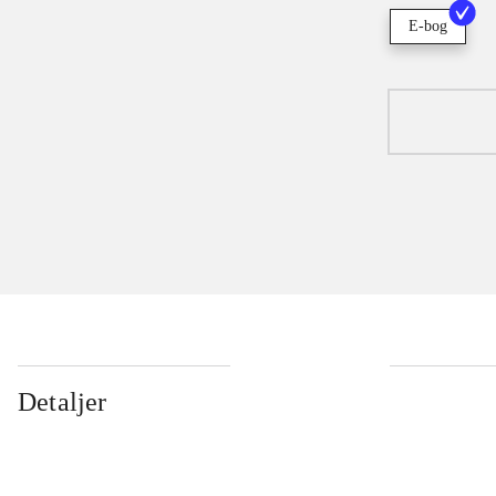
E-bog
Detaljer
...
...
...