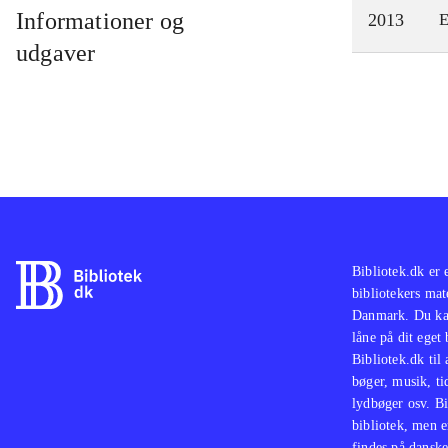
Informationer og
2013
E
udgaver
Bibliotek.dk er 
bibliotekers mat
Danmark. Du kan
låne på dit eget
Bibliotek.dk til
bøger, musik, tid
lydbøger osv. Bi
bibliotek, men e
findes på danske