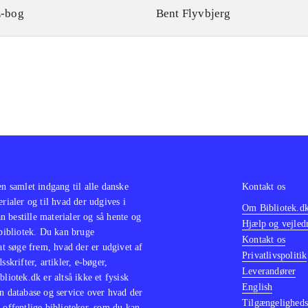
-bog
Bent Flyvbjerg
en samlet indgang til alle danske
Kontakt os
erialer og til hvad der udgives i
Om Bibliotek.d
 bestille materialer og så hente og
Hjælp og vejled
 bibliotek. Du kan bruge
Kontakt os
 at søge frem, hvad der er udgivet af
Privatlivspolitik
sskrifter, artikler, e-bøger,
Leverandører
bliotek.dk er altså ikke et fysisk
English
n database og service over hvad der
Tilgængeligheds
 offentlige biblioteker, som du kan