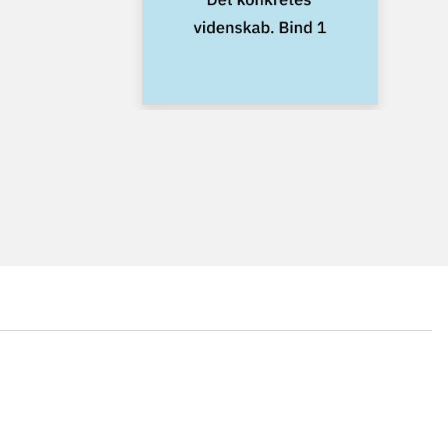
...
...