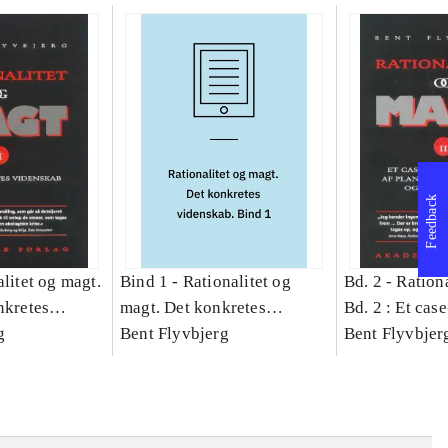
Feedback
litet og magt.
Bind 1 -
Rationalitet og
Bd. 2 -
Rationa
nkretes
magt. Det konkretes
Bd. 2 : Et cas
g
videnskab. Bind 1
Bent Flyvbjerg
studie af plan
Bent Flyvbjer
politik og mod