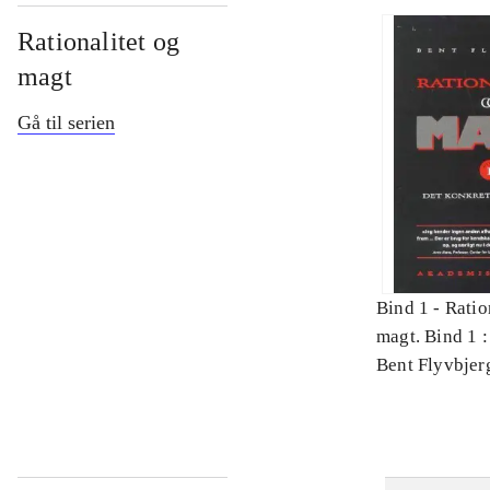
Rationalitet og
magt
Gå til serien
Bind 1 -
Ratio
magt. Bind 1 :
videnskab
Bent Flyvbjer