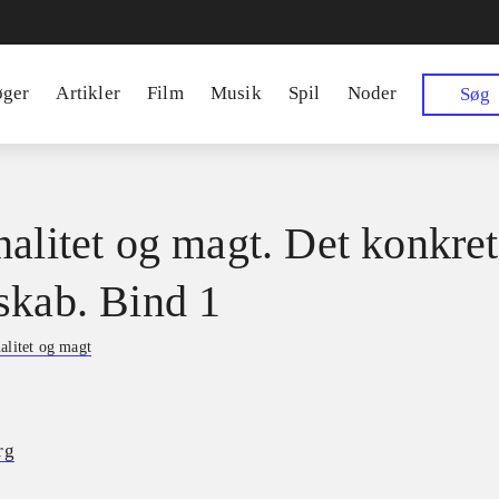
øger
Artikler
Film
Musik
Spil
Noder
Søg
nalitet og magt. Det konkre
skab. Bind 1
alitet og magt
rg