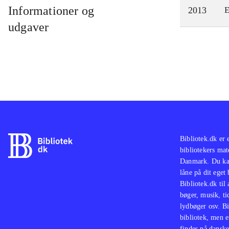
Informationer og
2013
E
udgaver
Bibliotek.dk er 
bibliotekers mat
Danmark. Du kan
låne på dit eget
Bibliotek.dk til
bøger, musik, tid
lydbøger osv. Bi
bibliotek, men e
findes på danske