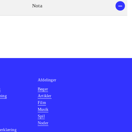
Nota
Afdelinger
k
Bøger
ning
Artikler
Film
Musik
Spil
Noder
erklæring