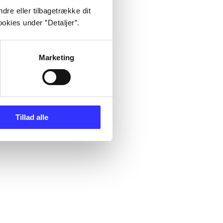
dre eller tilbagetrække dit
okies under ”Detaljer”.
Marketing
Tillad alle