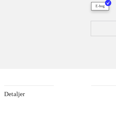
E-bog
Detaljer
...
...
...