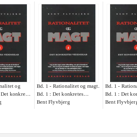
nalitet og
Bd. 1 -
Rationalitet og magt.
Bd. 1 -
Rationa
 Det konkretes
Bd. 1 : Det konkretes
Bd. 1 : Det ko
g
videnskab
Bent Flyvbjerg
videnskab
Bent Flyvbjer