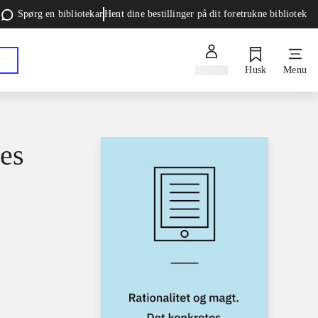
Spørg en bibliotekar
Hent dine bestillinger på dit foretrukne bibliotek
Log ind
Husk
Menu
tes