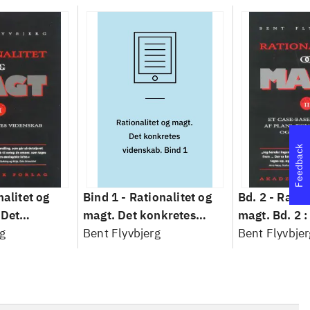
Feedback
nalitet og
Bind 1 -
Rationalitet og
Bd. 2 -
Ratio
 Det
magt. Det konkretes
magt. Bd. 2 :
idenskab
g
videnskab. Bind 1
Bent Flyvbjerg
baseret studi
Bent Flyvbjer
planlægning,
modernitet