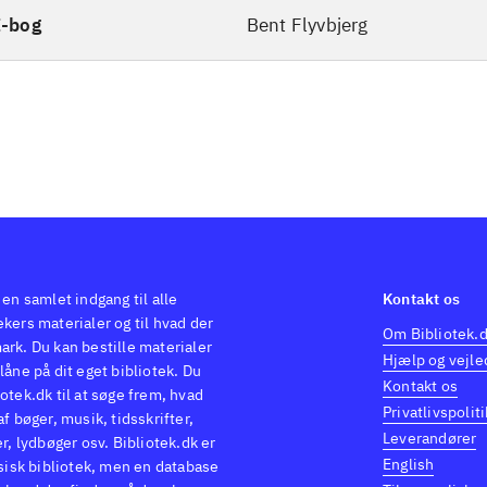
E-bog
Bent Flyvbjerg
 en samlet indgang til alle
Kontakt os
kers materialer og til hvad der
Om Bibliotek.
ark. Du kan bestille materialer
Hjælp og vejle
låne på dit eget bibliotek. Du
Kontakt os
otek.dk til at søge frem, hvad
Privatlivspoliti
af bøger, musik, tidsskrifter,
Leverandører
er, lydbøger osv. Bibliotek.dk er
English
ysisk bibliotek, men en database