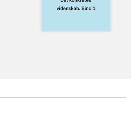
...
...