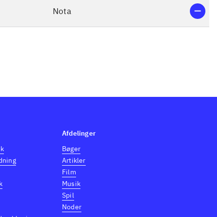
Nota
Afdelinger
dk
Bøger
dning
Artikler
Film
k
Musik
Spil
Noder