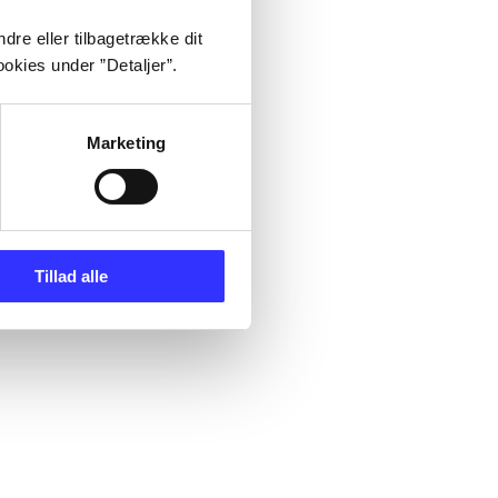
dre eller tilbagetrække dit
okies under ”Detaljer”.
Marketing
Tillad alle