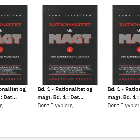
onalitet og
Bd. 1 -
Rationalitet og
Bd. 1 -
Ratio
: Det
magt. Bd. 1 : Det
magt. Bd. 1 :
idenskab
g
konkretes videnskab
Bent Flyvbjerg
konkretes v
Bent Flyvbjer