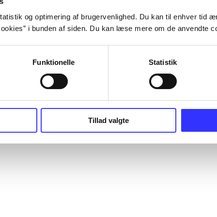
s
atistik og optimering af brugervenlighed. Du kan til enhver tid æn
ookies” i bunden af siden. Du kan læse mere om de anvendte co
Funktionelle
Statistik
Tillad valgte