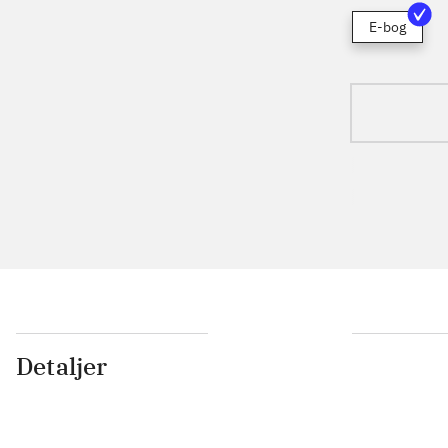
E-bog
Detaljer
...
...
...