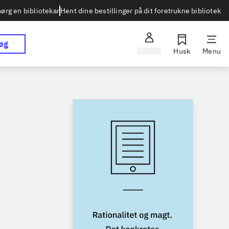
Hent dine bestillinger på dit foretrukne bibliotek
ørg en bibliotekar
øg
Log ind
Husk
Menu