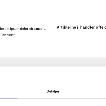
...
Artiklerne i
handler ofte
lorem ipsum dolor sit amet ...
Tidsskrift
Detaljer