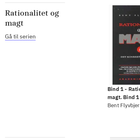
Rationalitet og
magt
Gå til serien
Bind 1 -
Rati
magt. Bind 1 
konkretes v
Bent Flyvbjer