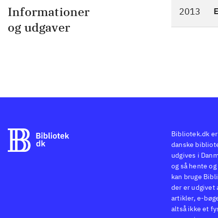
Informationer
2013
og udgaver
Bibliotek.dk er
danske bibliote
udgives i Danm
og så hente og 
kan bruge Bibli
der er udgivet 
artikler, e-bøg
altså ikke et f