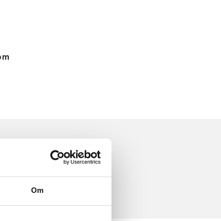
 om
Om