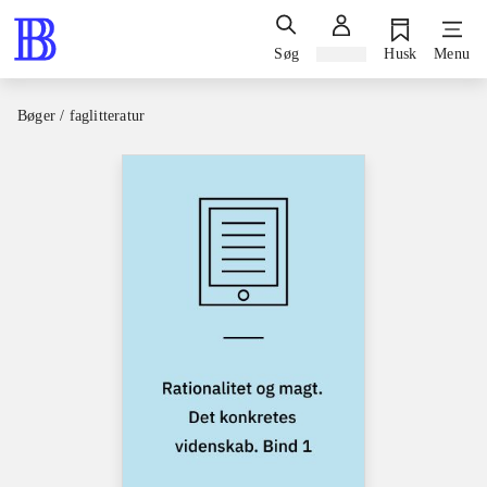
Søg
Log ind
Husk
Menu
Bøger / faglitteratur