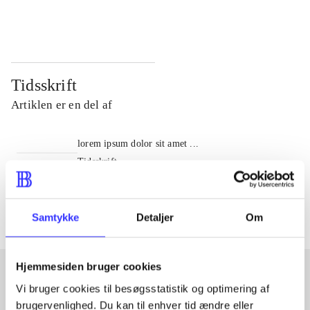
...
...
Tidsskrift
Artiklen er en del af
lorem ipsum dolor sit amet ...
Tidsskrift
Artiklerne i
handler ofte om
Samtykke
Detaljer
Om
Hjemmesiden bruger cookies
Vi bruger cookies til besøgsstatistik og optimering af
Artikler med samme emner
brugervenlighed. Du kan til enhver tid ændre eller