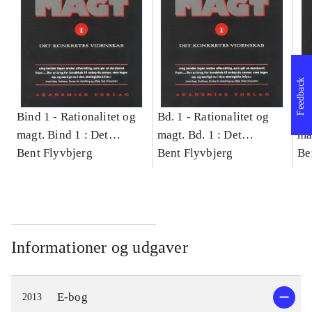
Feedback
Bind 1 -
Rationalitet og
Bd. 1 -
Rationalitet og
Bd
magt. Bind 1 : Det
magt. Bd. 1 : Det
ma
konkretes videnskab
Bent Flyvbjerg
konkretes videnskab
Bent Flyvbjerg
ko
Be
Informationer og udgaver
E-bog
2013