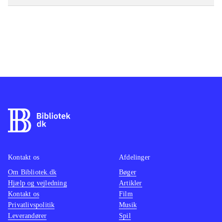
Kontakt os
Afdelinger
Om Bibliotek.dk
Bøger
Hjælp og vejledning
Artikler
Kontakt os
Film
Privatlivspolitik
Musik
Leverandører
Spil