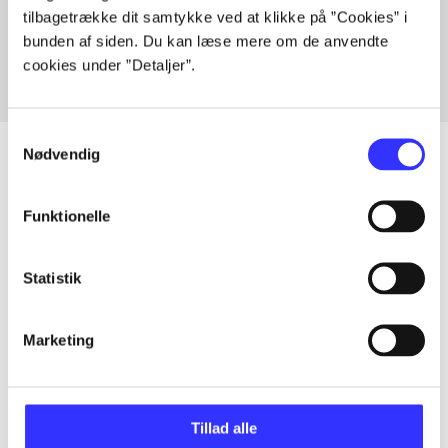
tilbagetrække dit samtykke ved at klikke på ”Cookies” i
Fra
bunden af siden. Du kan læse mere om de anvendte
cookies under ”Detaljer”.
Samtykkevalg
Nødvendig
Artikler
Funktionelle
Alle registrerede artikler fordelt på udgivelser
Statistik
...
Marketing
...
Tillad alle
...