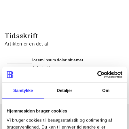
...
...
Tidsskrift
Artiklen er en del af
lorem ipsum dolor sit amet ...
Tidsskrift
Artiklerne i
handler ofte om
Samtykke
Detaljer
Om
Hjemmesiden bruger cookies
Vi bruger cookies til besøgsstatistik og optimering af
Artikler med samme emner
brugervenlighed. Du kan til enhver tid ændre eller