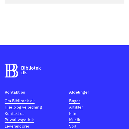
Kontakt os
Afdelinger
Om Bibliotek.dk
Bøger
Hjælp og vejledning
Artikler
Kontakt os
Film
Privatlivspolitik
Musik
Leverandører
Spil