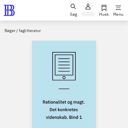
Søg
Log ind
Husk
Menu
Bøger / faglitteratur