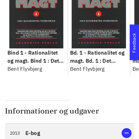
Feedback
Bind 1 -
Rationalitet
Bd. 1 -
Rationalitet og
Bd
og magt. Bind 1 : Det
magt. Bd. 1 : Det
ma
konkretes videnskab
Bent Flyvbjerg
konkretes videnskab
Bent Flyvbjerg
ko
Be
Informationer og udgaver
E-bog
2013