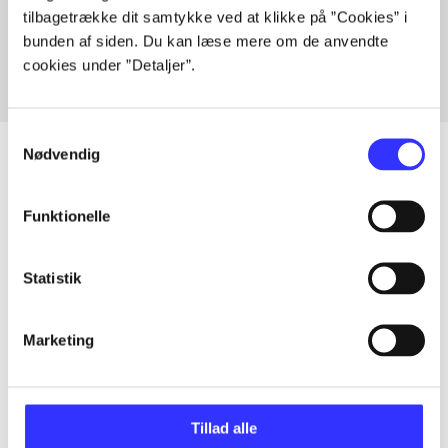
tilbagetrække dit samtykke ved at klikke på ”Cookies” i
Fra
bunden af siden. Du kan læse mere om de anvendte
cookies under ”Detaljer”.
Samtykkevalg
Nødvendig
Artikler
Funktionelle
Alle registrerede artikler fordelt på udgivelser
Statistik
...
Marketing
...
Tillad alle
...