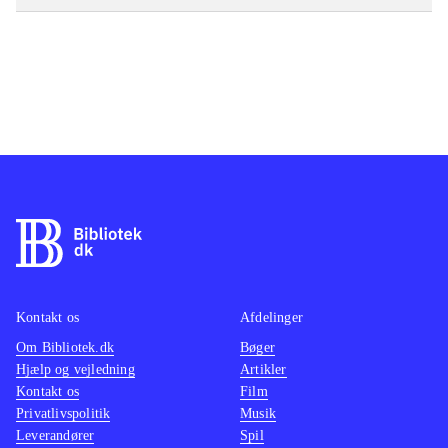
Kontakt os
Afdelinger
Om Bibliotek.dk
Bøger
Hjælp og vejledning
Artikler
Kontakt os
Film
Privatlivspolitik
Musik
Leverandører
Spil