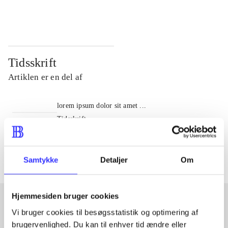
...
...
Tidsskrift
Artiklen er en del af
lorem ipsum dolor sit amet ...
Tidsskrift
Artiklerne i
handler ofte om
Samtykke
Detaljer
Om
Hjemmesiden bruger cookies
Vi bruger cookies til besøgsstatistik og optimering af
Artikler med samme emner
brugervenlighed. Du kan til enhver tid ændre eller