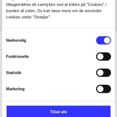
tilbagetrække dit samtykke ved at klikke på ”Cookies” i
Fra
bunden af siden. Du kan læse mere om de anvendte
cookies under ”Detaljer”.
Samtykkevalg
Nødvendig
Artikler
Funktionelle
Alle registrerede artikler fordelt på udgivelser
Statistik
...
Marketing
...
Tillad alle
...