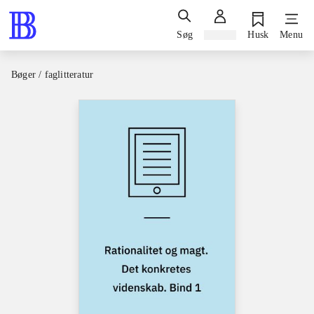
Søg
Log ind
Husk
Menu
Bøger / faglitteratur