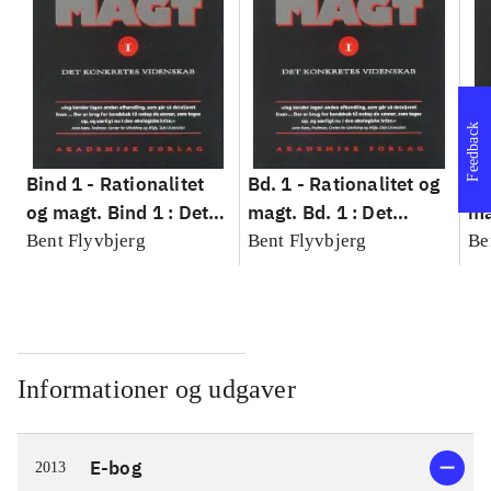
Feedback
Bind 1 -
Rationalitet
Bd. 1 -
Rationalitet og
Bd
og magt. Bind 1 : Det
magt. Bd. 1 : Det
ma
konkretes videnskab
konkretes videnskab
ko
Bent Flyvbjerg
Bent Flyvbjerg
Be
Informationer og udgaver
E-bog
2013