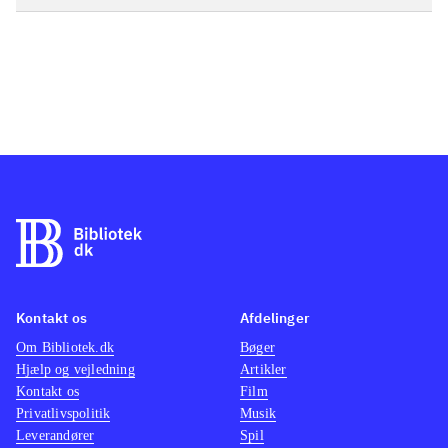
Kontakt os
Afdelinger
Om Bibliotek.dk
Bøger
Hjælp og vejledning
Artikler
Kontakt os
Film
Privatlivspolitik
Musik
Leverandører
Spil