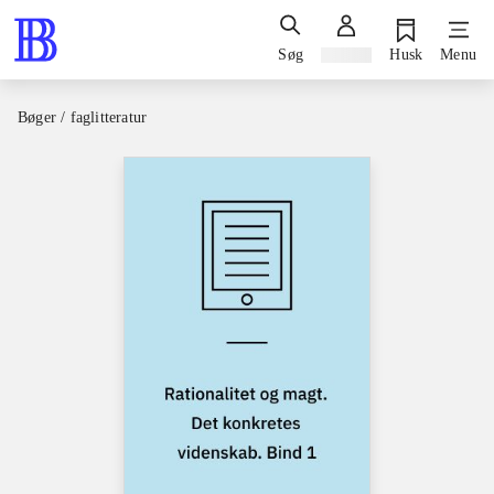
Søg
Log ind
Husk
Menu
Bøger / faglitteratur