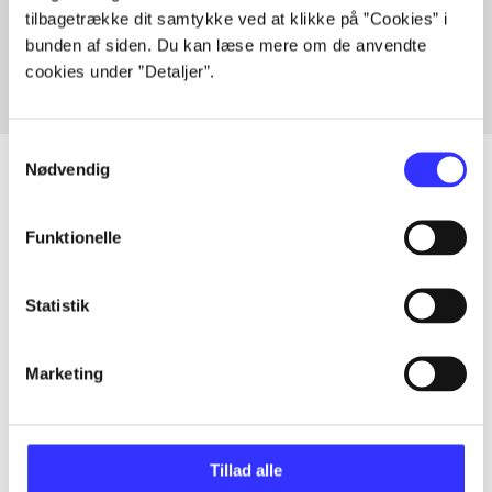
tilbagetrække dit samtykke ved at klikke på ”Cookies” i
Fra
bunden af siden. Du kan læse mere om de anvendte
cookies under ”Detaljer”.
Samtykkevalg
Nødvendig
Artikler
Funktionelle
Alle registrerede artikler fordelt på udgivelser
Statistik
...
Marketing
...
Tillad alle
...