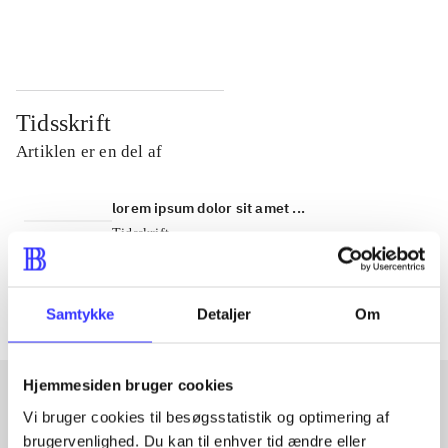
...
...
Tidsskrift
Artiklen er en del af
lorem ipsum dolor sit amet ...
Tidsskrift
Artiklerne i
handler ofte om
Samtykke
Detaljer
Om
Hjemmesiden bruger cookies
Vi bruger cookies til besøgsstatistik og optimering af
Artikler med samme emner
brugervenlighed. Du kan til enhver tid ændre eller