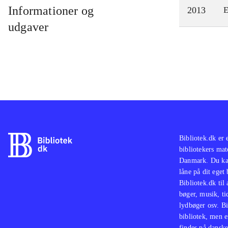
Informationer og
2013
E
udgaver
Bibliotek.dk er 
bibliotekers mat
Danmark. Du kan
låne på dit eget
Bibliotek.dk til
bøger, musik, tid
lydbøger osv. Bi
bibliotek, men e
findes på danske