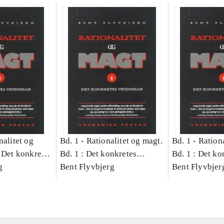
nalitet og
Bd. 1 -
Rationalitet og magt.
Bd. 1 -
Rationa
 Det konkretes
Bd. 1 : Det konkretes
Bd. 1 : Det ko
g
videnskab
Bent Flyvbjerg
videnskab
Bent Flyvbjer