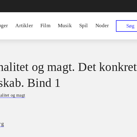
øger
Artikler
Film
Musik
Spil
Noder
Søg
nalitet og magt. Det konkre
skab. Bind 1
alitet og magt
rg