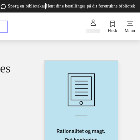
Spørg en bibliotekar
Hent dine bestillinger på dit foretrukne bibliotek
Log ind
Husk
Menu
tes