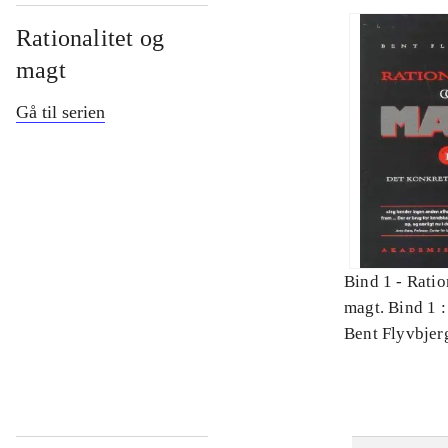
Rationalitet og
magt
Gå til serien
Bind 1 -
Ratio
magt. Bind 1 :
videnskab
Bent Flyvbjer