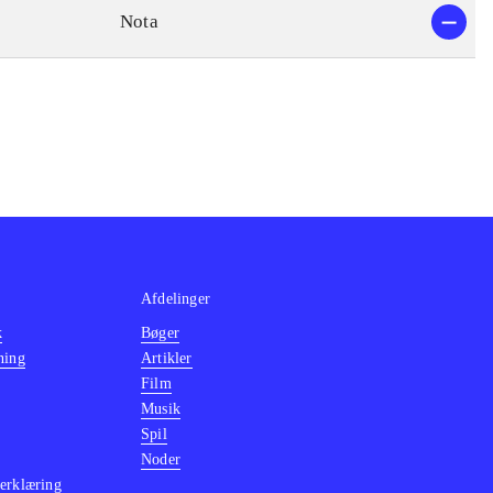
Nota
Afdelinger
k
Bøger
ning
Artikler
Film
Musik
Spil
Noder
erklæring