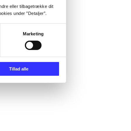
dre eller tilbagetrække dit
okies under ”Detaljer”.
Marketing
Tillad alle