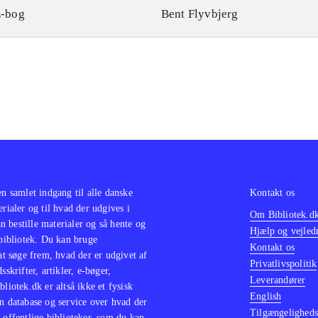
-bog
Bent Flyvbjerg
en samlet indgang til alle danske
Kontakt os
erialer og til hvad der udgives i
Om Bibliotek.d
 bestille materialer og så hente og
Hjælp og vejled
 bibliotek. Du kan bruge
Kontakt os
 at søge frem, hvad der er udgivet af
Privatlivspolitik
sskrifter, artikler, e-bøger,
Leverandører
bliotek.dk er altså ikke et fysisk
English
n database og service over hvad der
Tilgængeligheds
 offentlige biblioteker, som du kan