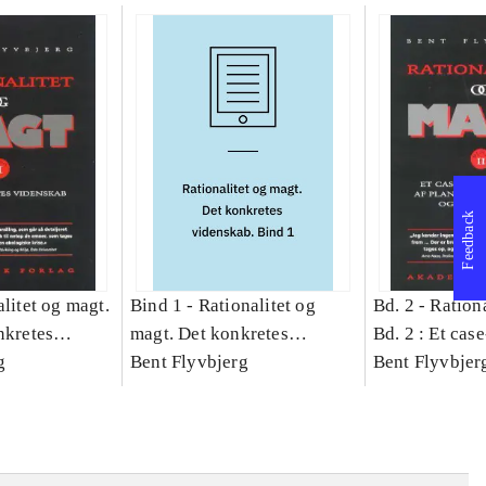
Feedback
litet og magt.
Bind 1 -
Rationalitet og
Bd. 2 -
Rationa
nkretes
magt. Det konkretes
Bd. 2 : Et cas
g
videnskab. Bind 1
Bent Flyvbjerg
studie af plan
Bent Flyvbjer
politik og mod