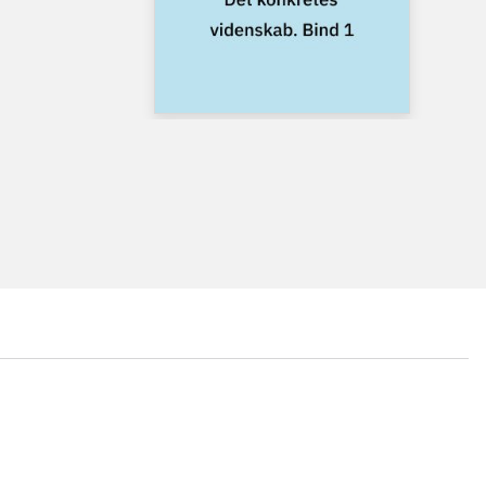
...
...