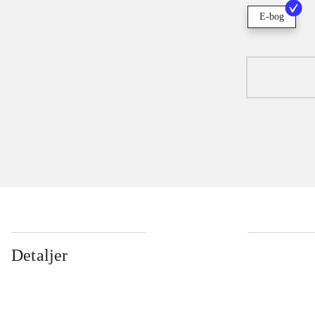
E-bog
Detaljer
...
...
...