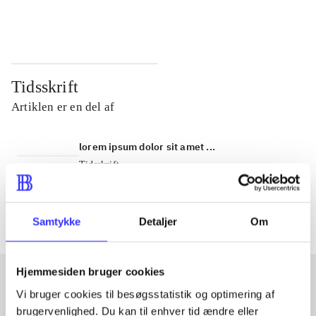
...
...
Tidsskrift
Artiklen er en del af
lorem ipsum dolor sit amet ...
Tidsskrift
Artiklerne i
handler ofte om
Samtykke
Detaljer
Om
Hjemmesiden bruger cookies
Vi bruger cookies til besøgsstatistik og optimering af
Artikler med samme emner
brugervenlighed. Du kan til enhver tid ændre eller