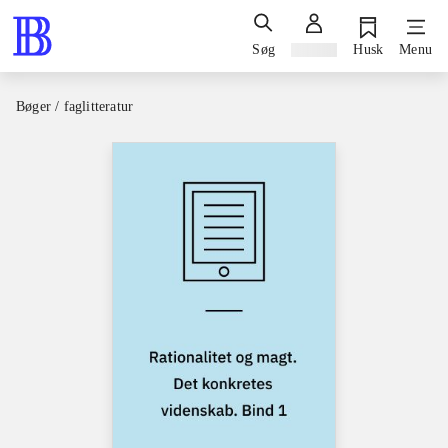
Søg
Log ind
Husk
Menu
Bøger / faglitteratur