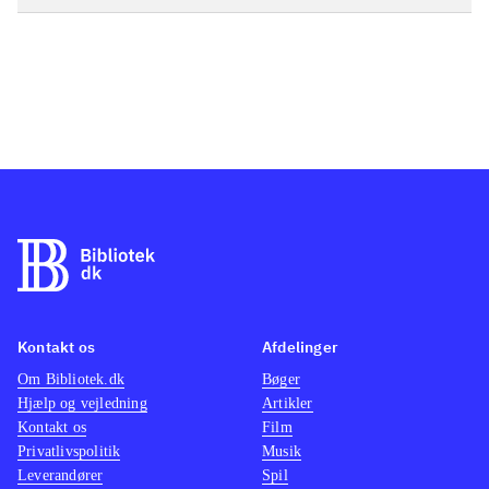
Kontakt os
Afdelinger
Om Bibliotek.dk
Bøger
Hjælp og vejledning
Artikler
Kontakt os
Film
Privatlivspolitik
Musik
Leverandører
Spil