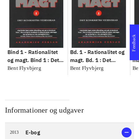
Feedback
Bind 1 -
Rationalitet
Bd. 1 -
Rationalitet og
Bd
og magt. Bind 1 : Det
magt. Bd. 1 : Det
ma
konkretes videnskab
konkretes videnskab
ko
Bent Flyvbjerg
Bent Flyvbjerg
Be
Informationer og udgaver
E-bog
2013