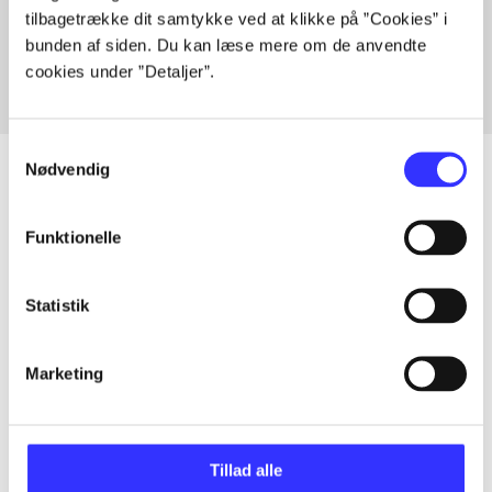
tilbagetrække dit samtykke ved at klikke på ”Cookies” i
Fra
bunden af siden. Du kan læse mere om de anvendte
cookies under ”Detaljer”.
Samtykkevalg
Nødvendig
Artikler
Funktionelle
Alle registrerede artikler fordelt på udgivelser
Statistik
...
Marketing
...
Tillad alle
...