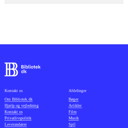
Kontakt os
Afdelinger
Om Bibliotek.dk
Bøger
Hjælp og vejledning
Artikler
Kontakt os
Film
Privatlivspolitik
Musik
Leverandører
Spil