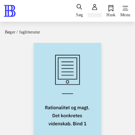
Søg
Log ind
Husk
Menu
Bøger / faglitteratur