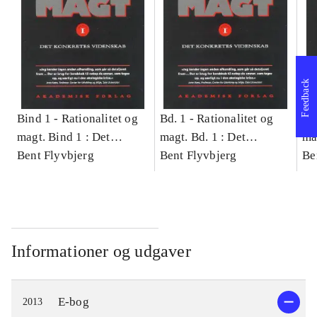
Feedback
Bind 1 -
Rationalitet og
Bd. 1 -
Rationalitet og
Bd
magt. Bind 1 : Det
magt. Bd. 1 : Det
ma
konkretes videnskab
Bent Flyvbjerg
konkretes videnskab
Bent Flyvbjerg
ko
Be
Informationer og udgaver
E-bog
2013