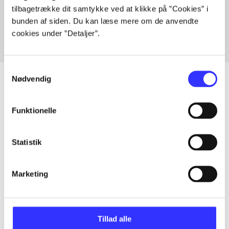
tilbagetrække dit samtykke ved at klikke på ”Cookies” i
Fra
bunden af siden. Du kan læse mere om de anvendte
cookies under ”Detaljer”.
Samtykkevalg
Nødvendig
Artikler
Funktionelle
Alle registrerede artikler fordelt på udgivelser
Statistik
...
Marketing
...
Tillad alle
...