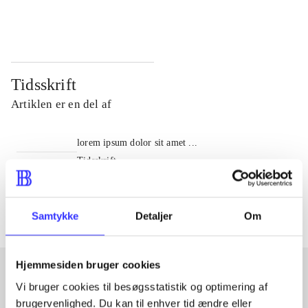
...
...
Tidsskrift
Artiklen er en del af
lorem ipsum dolor sit amet ...
Tidsskrift
Artiklerne i
handler ofte om
Samtykke
Detaljer
Om
Hjemmesiden bruger cookies
Vi bruger cookies til besøgsstatistik og optimering af
Artikler med samme emner
brugervenlighed. Du kan til enhver tid ændre eller