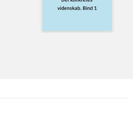
...
...