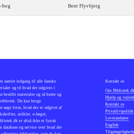
-bog
Bent Flyvbjerg
en samlet indgang til alle danske
Kontakt os
erialer og til hvad der udgives i
Om Bibliotek.d
 bestille materialer og så hente og
Hjælp og vejled
 bibliotek. Du kan bruge
Kontakt os
 at søge frem, hvad der er udgivet af
Privatlivspolitik
sskrifter, artikler, e-bøger,
Leverandører
bliotek.dk er altså ikke et fysisk
English
n database og service over hvad der
Tilgængeligheds
 offentlige biblioteker, som du kan