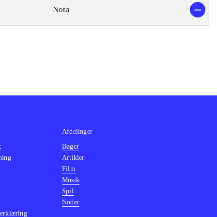
Nota
Afdelinger
k
Bøger
ning
Artikler
Film
Musik
Spil
Noder
erklæring