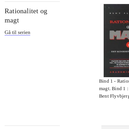
Rationalitet og
magt
Gå til serien
Bind 1 -
Ratio
magt. Bind 1 :
videnskab
Bent Flyvbjer