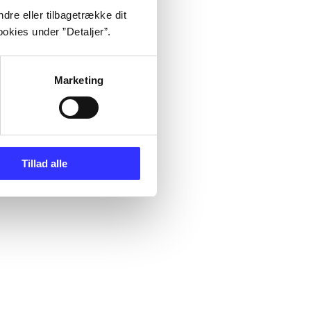
dre eller tilbagetrække dit
okies under ”Detaljer”.
Marketing
Tillad alle