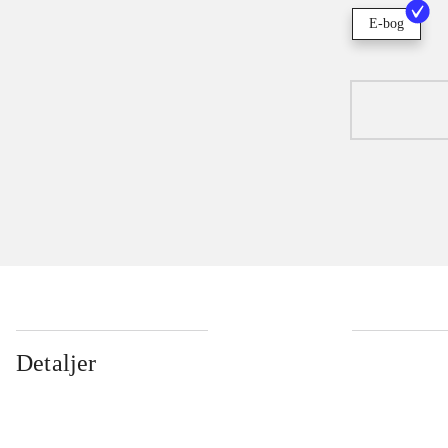
E-bog
Detaljer
...
...
...