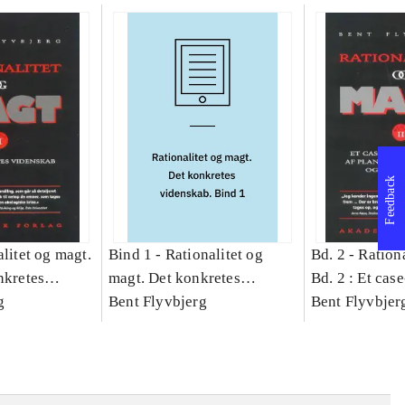
Feedback
litet og magt.
Bind 1 -
Rationalitet og
Bd. 2 -
Rationa
nkretes
magt. Det konkretes
Bd. 2 : Et cas
g
videnskab. Bind 1
Bent Flyvbjerg
studie af plan
Bent Flyvbjer
politik og mod