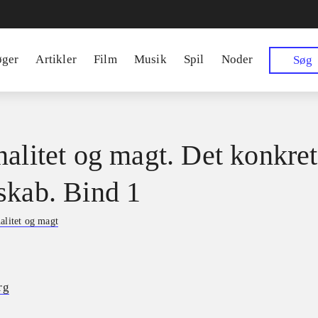
øger
Artikler
Film
Musik
Spil
Noder
Søg
nalitet og magt. Det konkre
skab. Bind 1
alitet og magt
rg