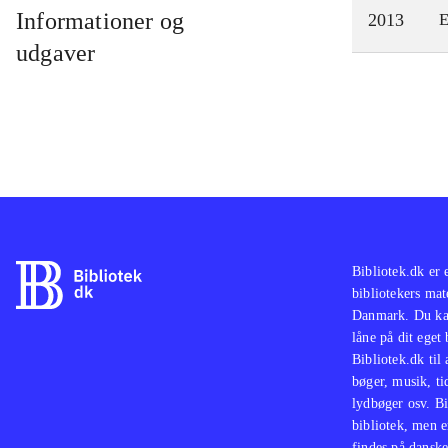
Informationer og
2013
E
udgaver
Bibliotek.dk er 
bibliotekers mat
Danmark. Du kan
låne på dit eget
Bibliotek.dk til
bøger, musik, tid
lydbøger osv. Bi
bibliotek, men e
findes på danske