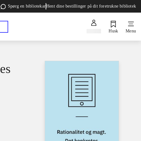
Spørg en bibliotekar
Hent dine bestillinger på dit foretrukne bibliotek
Log ind
Husk
Menu
tes