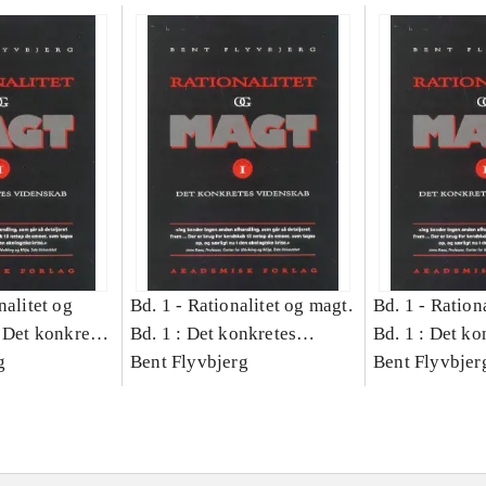
nalitet og
Bd. 1 -
Rationalitet og magt.
Bd. 1 -
Rationa
 Det konkretes
Bd. 1 : Det konkretes
Bd. 1 : Det ko
g
videnskab
Bent Flyvbjerg
videnskab
Bent Flyvbjer