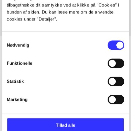
tilbagetrække dit samtykke ved at klikke på ”Cookies” i
Fra
bunden af siden. Du kan læse mere om de anvendte
cookies under ”Detaljer”.
Samtykkevalg
Nødvendig
Artikler
Funktionelle
Alle registrerede artikler fordelt på udgivelser
Statistik
...
Marketing
...
Tillad alle
...