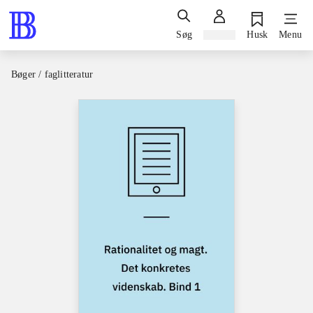
Søg
Log ind
Husk
Menu
Bøger / faglitteratur