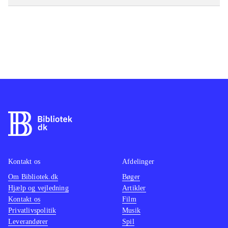
Kontakt os
Afdelinger
Om Bibliotek.dk
Bøger
Hjælp og vejledning
Artikler
Kontakt os
Film
Privatlivspolitik
Musik
Leverandører
Spil