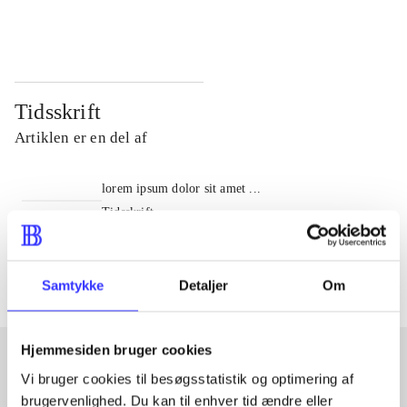
...
...
Tidsskrift
Artiklen er en del af
lorem ipsum dolor sit amet ...
Tidsskrift
Artiklerne i
handler ofte om
Samtykke
Detaljer
Om
Hjemmesiden bruger cookies
Vi bruger cookies til besøgsstatistik og optimering af
Artikler med samme emner
brugervenlighed. Du kan til enhver tid ændre eller