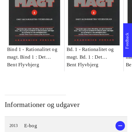
Feedback
Bind 1 -
Rationalitet og
Bd. 1 -
Rationalitet og
Bd
magt. Bind 1 : Det
magt. Bd. 1 : Det
ma
konkretes videnskab
Bent Flyvbjerg
konkretes videnskab
Bent Flyvbjerg
ko
Be
Informationer og udgaver
E-bog
2013