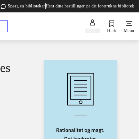
Spørg en bibliotekar
Hent dine bestillinger på dit foretrukne bibliotek
Log ind
Husk
Menu
tes