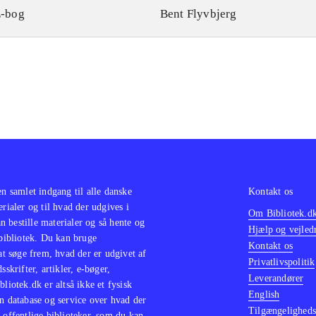
-bog
Bent Flyvbjerg
en samlet indgang til alle danske
Kontakt os
erialer og til hvad der udgives i
Om Bibliotek.d
 bestille materialer og så hente og
Hjælp og vejled
 bibliotek. Du kan bruge
Kontakt os
 at søge frem, hvad der er udgivet af
Privatlivspolitik
sskrifter, artikler, e-bøger,
Leverandører
bliotek.dk er altså ikke et fysisk
English
n database og service over hvad der
Tilgængeligheds
 offentlige biblioteker, som du kan