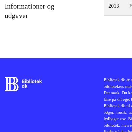
Informationer og
2013
E
udgaver
Bibliotek.dk er 
bibliotekers mat
Danmark. Du kan
låne på dit eget
Bibliotek.dk til
bøger, musik, tid
lydbøger osv. Bi
bibliotek, men e
findes på danske