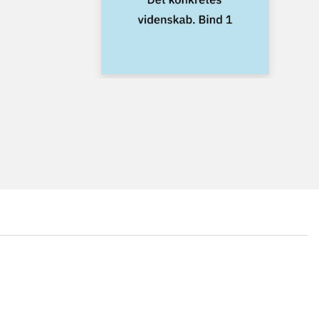
...
...