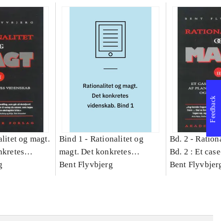
Feedback
litet og magt.
Bind 1 -
Rationalitet og
Bd. 2 -
Rationa
nkretes
magt. Det konkretes
Bd. 2 : Et cas
g
videnskab. Bind 1
Bent Flyvbjerg
studie af plan
Bent Flyvbjer
politik og mod