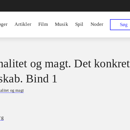
øger
Artikler
Film
Musik
Spil
Noder
Søg
nalitet og magt. Det konkre
skab. Bind 1
alitet og magt
rg