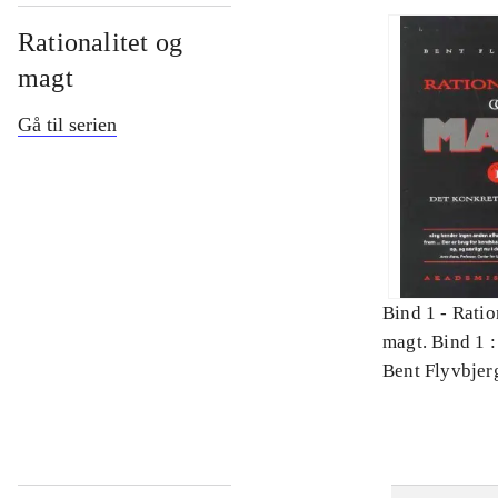
Rationalitet og
magt
Gå til serien
Bind 1 -
Ratio
magt. Bind 1 :
videnskab
Bent Flyvbjer