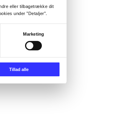
dre eller tilbagetrække dit
okies under ”Detaljer”.
Marketing
Tillad alle