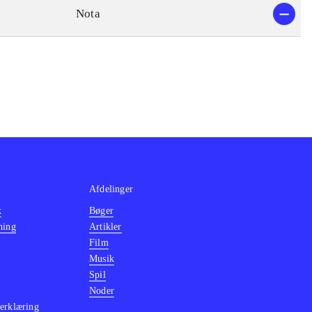
Nota
Afdelinger
k
Bøger
ning
Artikler
Film
Musik
Spil
Noder
erklæring