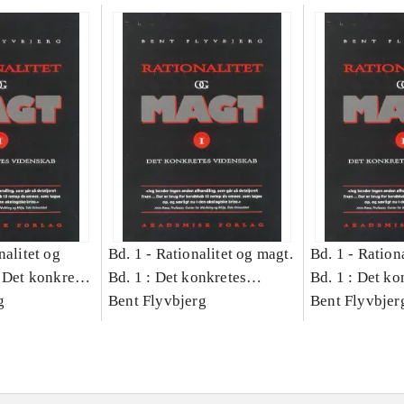
nalitet og
Bd. 1 -
Rationalitet og magt.
Bd. 1 -
Rationa
 Det konkretes
Bd. 1 : Det konkretes
Bd. 1 : Det ko
g
videnskab
Bent Flyvbjerg
videnskab
Bent Flyvbjer