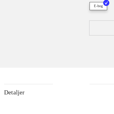
E-bog
Detaljer
...
...
...