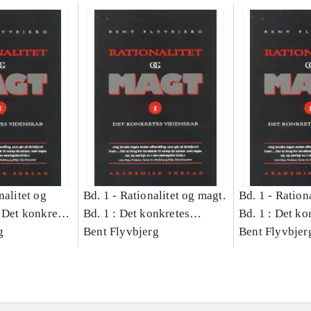
nalitet og
Bd. 1 -
Rationalitet og magt.
Bd. 1 -
Rationa
 Det konkretes
Bd. 1 : Det konkretes
Bd. 1 : Det ko
g
videnskab
Bent Flyvbjerg
videnskab
Bent Flyvbjer