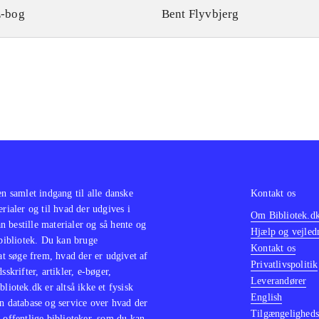
-bog
Bent Flyvbjerg
en samlet indgang til alle danske
Kontakt os
erialer og til hvad der udgives i
Om Bibliotek.d
 bestille materialer og så hente og
Hjælp og vejled
 bibliotek. Du kan bruge
Kontakt os
 at søge frem, hvad der er udgivet af
Privatlivspolitik
sskrifter, artikler, e-bøger,
Leverandører
bliotek.dk er altså ikke et fysisk
English
n database og service over hvad der
Tilgængeligheds
 offentlige biblioteker, som du kan