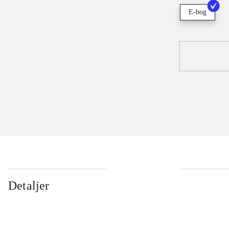
E-bog
Detaljer
...
...
...