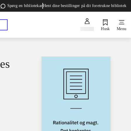
Spørg en bibliotekar
Hent dine bestillinger på dit foretrukne bibliotek
Log ind
Husk
Menu
tes