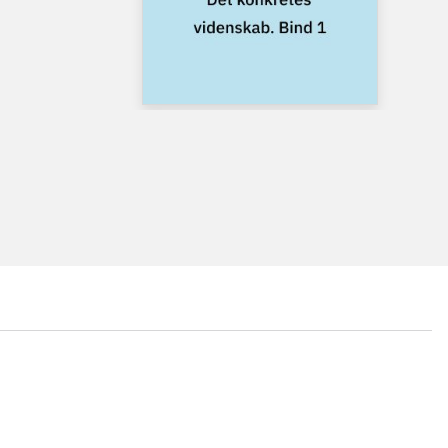
...
...