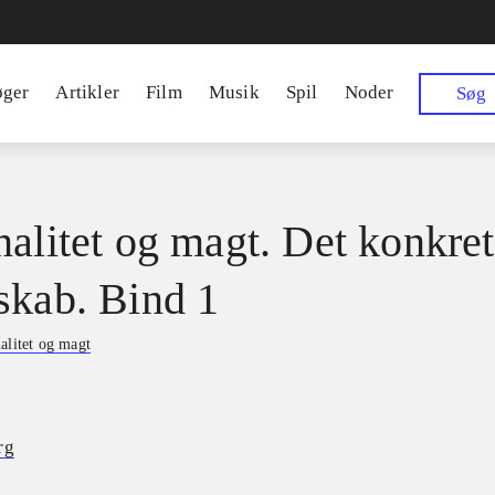
øger
Artikler
Film
Musik
Spil
Noder
Søg
nalitet og magt. Det konkre
skab. Bind 1
alitet og magt
rg