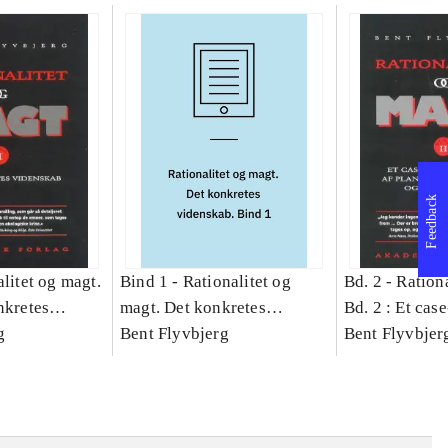
Feedback
litet og magt.
Bind 1 -
Rationalitet og
Bd. 2 -
Rationa
nkretes
magt. Det konkretes
Bd. 2 : Et cas
g
videnskab. Bind 1
Bent Flyvbjerg
studie af plan
Bent Flyvbjer
politik og mod