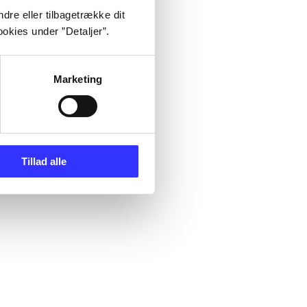
dre eller tilbagetrække dit
okies under ”Detaljer”.
Marketing
Tillad alle