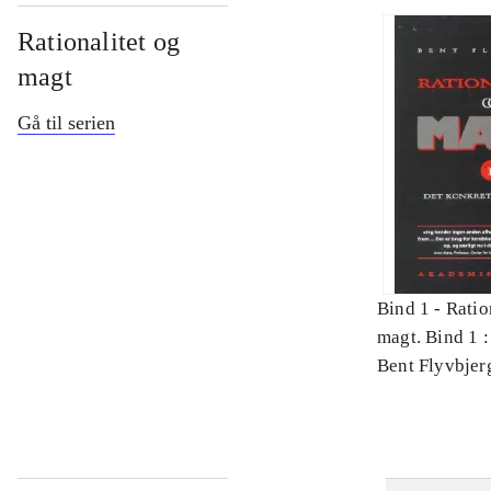
Rationalitet og
magt
Gå til serien
Bind 1 -
Ratio
magt. Bind 1 :
videnskab
Bent Flyvbjer