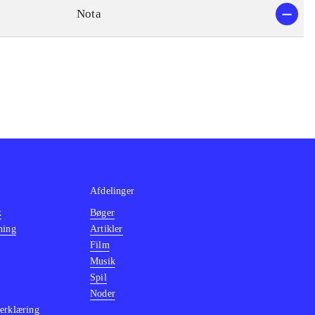
Nota
Afdelinger
k
Bøger
ning
Artikler
Film
Musik
Spil
Noder
erklæring