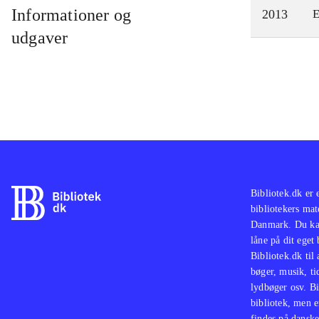
Informationer og
2013
E
udgaver
Bibliotek.dk er 
bibliotekers mat
Danmark. Du kan
låne på dit eget
Bibliotek.dk til
bøger, musik, tid
lydbøger osv. Bi
bibliotek, men e
findes på danske