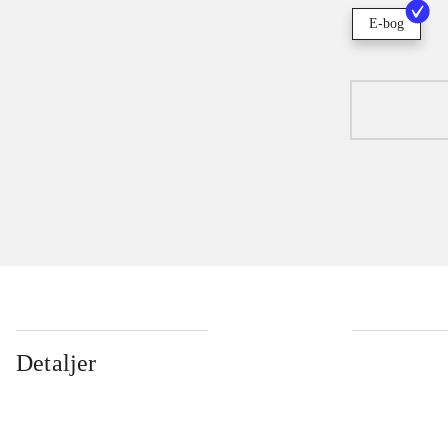
E-bog
Detaljer
...
...
...