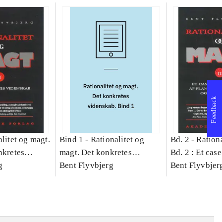
Feedback
litet og magt.
Bind 1 -
Rationalitet og
Bd. 2 -
Rationa
nkretes
magt. Det konkretes
Bd. 2 : Et cas
g
videnskab. Bind 1
Bent Flyvbjerg
studie af plan
Bent Flyvbjer
politik og mod