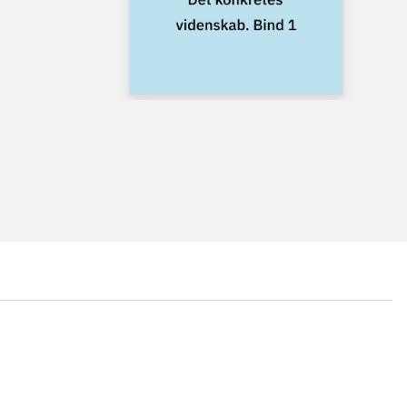
...
...