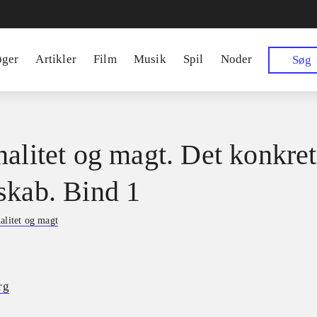
øger
Artikler
Film
Musik
Spil
Noder
Søg
nalitet og magt. Det konkre
skab. Bind 1
alitet og magt
rg