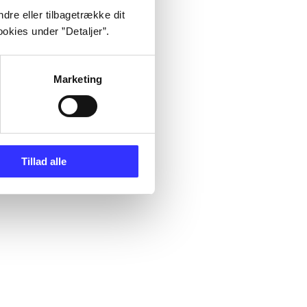
dre eller tilbagetrække dit
okies under ”Detaljer”.
Marketing
Tillad alle