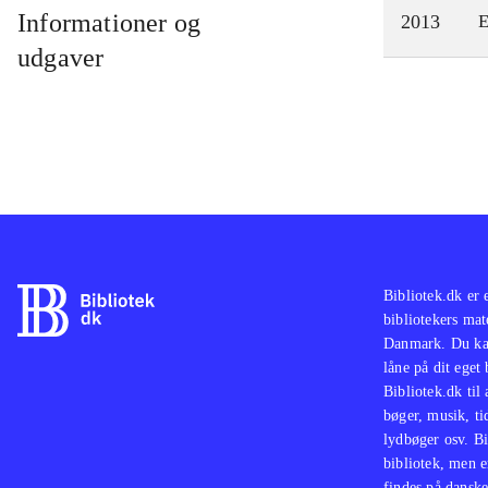
Informationer og
2013
E
udgaver
Bibliotek.dk er 
bibliotekers mat
Danmark. Du kan
låne på dit eget
Bibliotek.dk til
bøger, musik, tid
lydbøger osv. Bi
bibliotek, men e
findes på danske