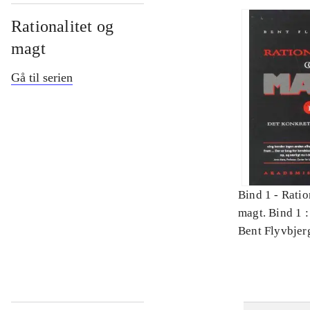
Rationalitet og
magt
Gå til serien
Bind 1 -
Ratio
magt. Bind 1 :
videnskab
Bent Flyvbjer