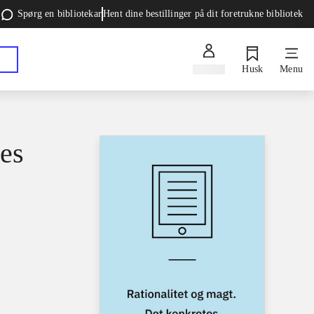
Spørg en bibliotekar
Hent dine bestillinger på dit foretrukne bibliotek
Log ind
Husk
Menu
tes