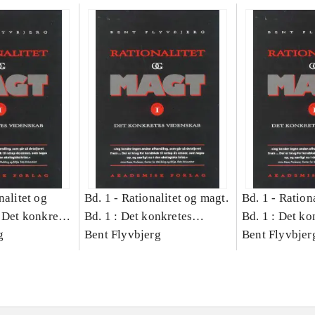
nalitet og
Bd. 1 -
Rationalitet og magt.
Bd. 1 -
Rationa
 Det konkretes
Bd. 1 : Det konkretes
Bd. 1 : Det ko
g
videnskab
Bent Flyvbjerg
videnskab
Bent Flyvbjer