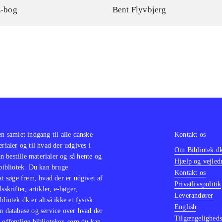
-bog
Bent Flyvbjerg
en samlet indgang til alle danske
Kontakt os
erialer og til hvad der udgives i
Om Bibliotek.d
 bestille materialer og så hente og
Hjælp og vejled
 bibliotek. Du kan bruge
Kontakt os
 at søge frem, hvad der er udgivet af
Privatlivspolitik
sskrifter, artikler, e-bøger,
Leverandører
bliotek.dk er altså ikke et fysisk
English
n database og service over hvad der
Tilgængeligheds
 offentlige biblioteker, som du kan