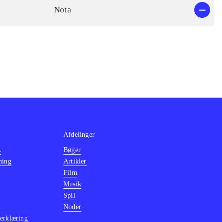
Nota
Afdelinger
k
Bøger
ning
Artikler
Film
Musik
Spil
Noder
erklæring