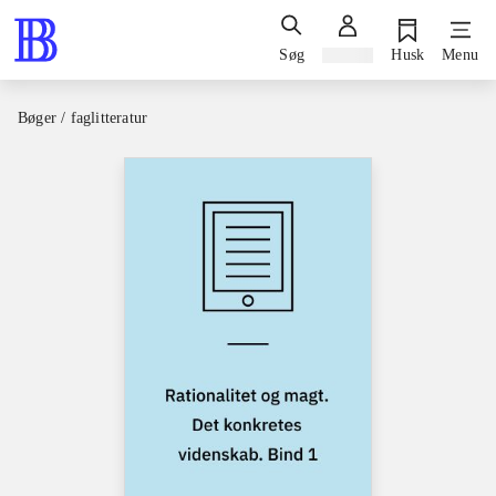
Søg
Log ind
Husk
Menu
Bøger / faglitteratur