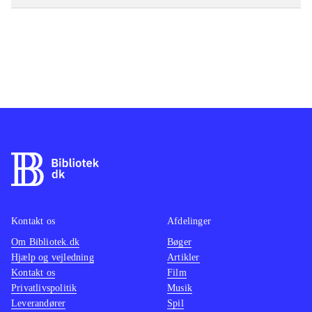
Kontakt os
Afdelinger
Om Bibliotek.dk
Bøger
Hjælp og vejledning
Artikler
Kontakt os
Film
Privatlivspolitik
Musik
Leverandører
Spil