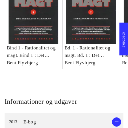
Feedback
Bind 1 -
Rationalitet og
Bd. 1 -
Rationalitet og
Bd
magt. Bind 1 : Det
magt. Bd. 1 : Det
ma
konkretes videnskab
Bent Flyvbjerg
konkretes videnskab
Bent Flyvbjerg
ko
Be
Informationer og udgaver
E-bog
2013