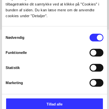
tilbagetrække dit samtykke ved at klikke på ”Cookies” i
Fra
bunden af siden. Du kan læse mere om de anvendte
cookies under ”Detaljer”.
Samtykkevalg
Nødvendig
Artikler
Funktionelle
Alle registrerede artikler fordelt på udgivelser
Statistik
...
Marketing
...
Tillad alle
...