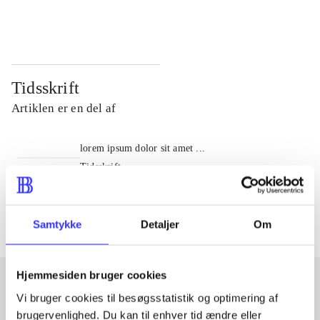
...
...
Tidsskrift
Artiklen er en del af
lorem ipsum dolor sit amet ...
Tidsskrift
Artiklerne i
handler ofte om
Samtykke
Detaljer
Om
Hjemmesiden bruger cookies
Vi bruger cookies til besøgsstatistik og optimering af
Artikler med samme emner
brugervenlighed. Du kan til enhver tid ændre eller