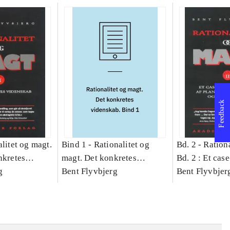
Feedback
litet og magt.
Bind 1 -
Rationalitet og
Bd. 2 -
Rationa
nkretes
magt. Det konkretes
Bd. 2 : Et cas
g
videnskab. Bind 1
Bent Flyvbjerg
studie af plan
Bent Flyvbjer
politik og mod