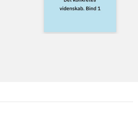
...
...