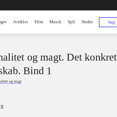
øger
Artikler
Film
Musik
Spil
Noder
Søg
nalitet og magt. Det konkre
skab. Bind 1
alitet og magt
rg