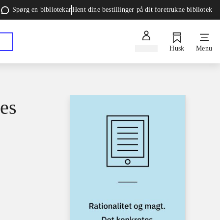
Spørg en bibliotekar
Hent dine bestillinger på dit foretrukne bibliotek
Log ind
Husk
Menu
tes