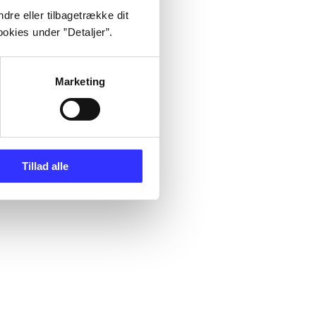
dre eller tilbagetrække dit
okies under ”Detaljer”.
Marketing
Tillad alle