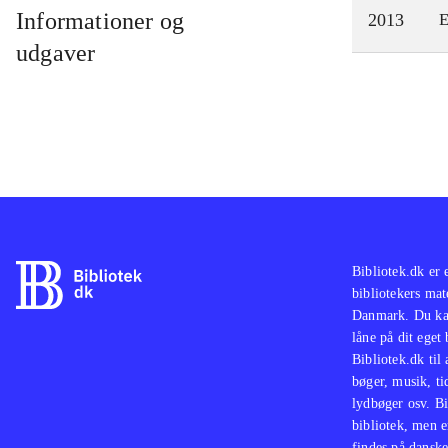
Informationer og
2013
E
udgaver
Bibliotek.dk er 
bibliotekers mat
Danmark. Du kan
låne på dit eget
Bibliotek.dk til
bøger, musik, tid
lydbøger osv. Bi
bibliotek, men e
findes på danske