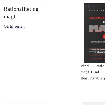
Rationalitet og
magt
Gå til serien
Bind 1 -
Ratio
magt. Bind 1 :
videnskab
Bent Flyvbjer