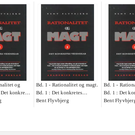
nalitet og
Bd. 1 -
Rationalitet og magt.
Bd. 1 -
Rationa
 Det konkretes
Bd. 1 : Det konkretes
Bd. 1 : Det ko
g
videnskab
Bent Flyvbjerg
videnskab
Bent Flyvbjer