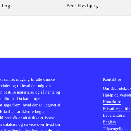
-bog
Bent Flyvbjerg
en samlet indgang til alle danske
Kontakt os
erialer og til hvad der udgives i
Om Bibliotek.d
 bestille materialer og så hente og
Hjælp og vejled
 bibliotek. Du kan bruge
Kontakt os
 at søge frem, hvad der er udgivet af
Privatlivspolitik
sskrifter, artikler, e-bøger,
Leverandører
bliotek.dk er altså ikke et fysisk
English
n database og service over hvad der
Tilgængeligheds
 offentlige biblioteker, som du kan