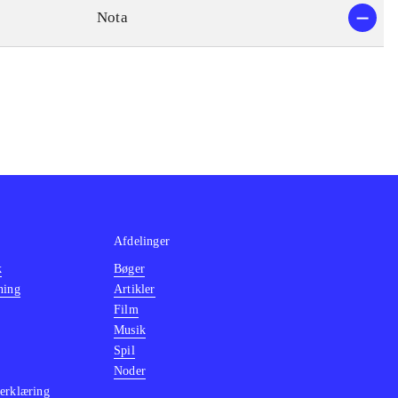
Nota
Afdelinger
k
Bøger
ning
Artikler
Film
Musik
Spil
Noder
erklæring