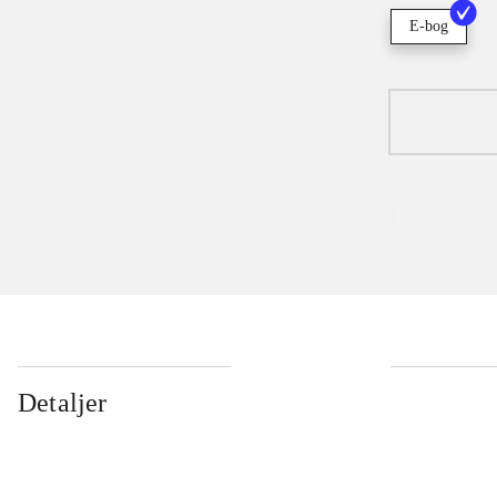
E-bog
Detaljer
...
...
...