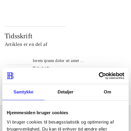
...
...
Tidsskrift
Artiklen er en del af
lorem ipsum dolor sit amet ...
Tidsskrift
Artiklerne i
handler ofte om
Samtykke
Detaljer
Om
Hjemmesiden bruger cookies
Vi bruger cookies til besøgsstatistik og optimering af
Artikler med samme emner
brugervenlighed. Du kan til enhver tid ændre eller