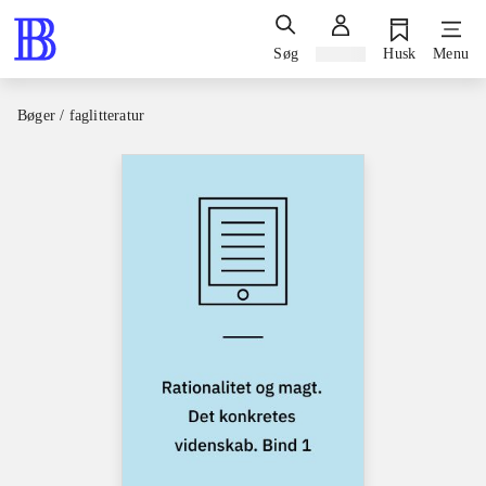
Søg
Log ind
Husk
Menu
Bøger / faglitteratur