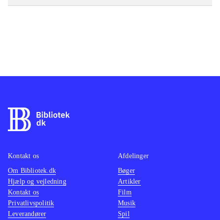
Kontakt os
Afdelinger
Om Bibliotek.dk
Bøger
Hjælp og vejledning
Artikler
Kontakt os
Film
Privatlivspolitik
Musik
Leverandører
Spil