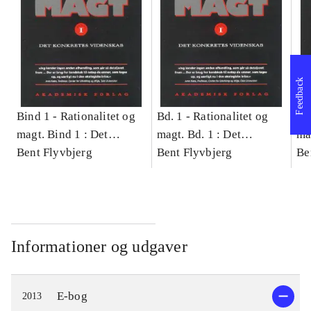
Feedback
Bind 1 -
Rationalitet og
Bd. 1 -
Rationalitet og
Bd
magt. Bind 1 : Det
magt. Bd. 1 : Det
ma
konkretes videnskab
Bent Flyvbjerg
konkretes videnskab
Bent Flyvbjerg
ko
Be
Informationer og udgaver
E-bog
2013