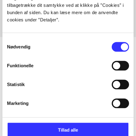
tilbagetrække dit samtykke ved at klikke på ”Cookies” i
Fra
bunden af siden. Du kan læse mere om de anvendte
cookies under ”Detaljer”.
Samtykkevalg
Nødvendig
Artikler
Funktionelle
Alle registrerede artikler fordelt på udgivelser
Statistik
...
Marketing
...
Tillad alle
...