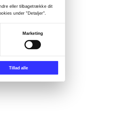
dre eller tilbagetrække dit
okies under ”Detaljer”.
Marketing
Tillad alle