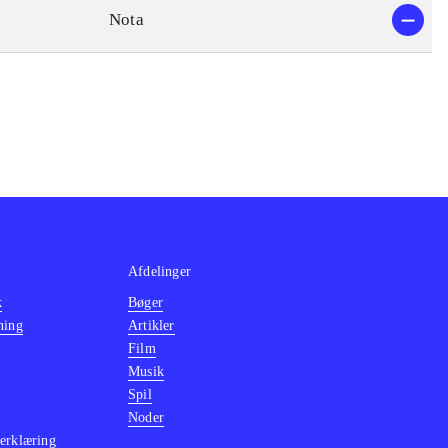
Nota
Afdelinger
k
Bøger
ning
Artikler
Film
Musik
Spil
Noder
erklæring