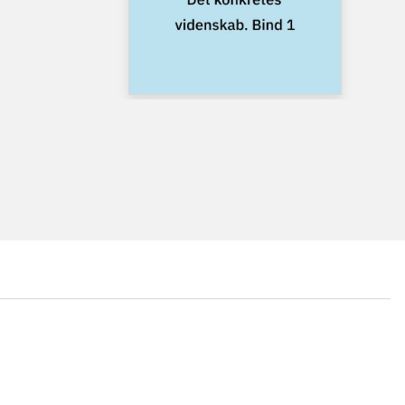
...
...