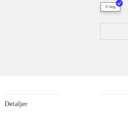
E-bog
Detaljer
...
...
...