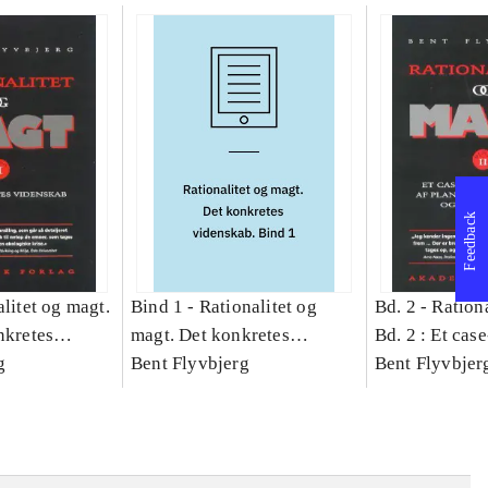
Feedback
litet og magt.
Bind 1 -
Rationalitet og
Bd. 2 -
Rationa
nkretes
magt. Det konkretes
Bd. 2 : Et cas
g
videnskab. Bind 1
Bent Flyvbjerg
studie af plan
Bent Flyvbjer
politik og mod