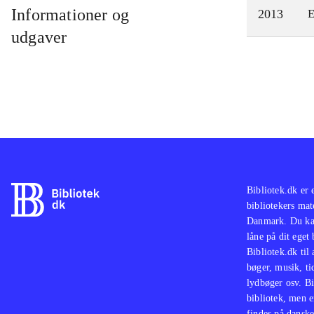
Informationer og
2013
E
udgaver
Bibliotek.dk er 
bibliotekers mat
Danmark. Du kan
låne på dit eget
Bibliotek.dk til
bøger, musik, tid
lydbøger osv. Bi
bibliotek, men e
findes på danske