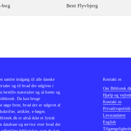
-bog
Bent Flyvbjerg
en samlet indgang til alle danske
Kontakt os
erialer og til hvad der udgives i
Om Bibliotek.d
 bestille materialer og så hente og
Hjælp og vejled
 bibliotek. Du kan bruge
Kontakt os
 at søge frem, hvad der er udgivet af
Privatlivspolitik
sskrifter, artikler, e-bøger,
Leverandører
bliotek.dk er altså ikke et fysisk
English
n database og service over hvad der
Tilgængeligheds
 offentlige biblioteker, som du kan