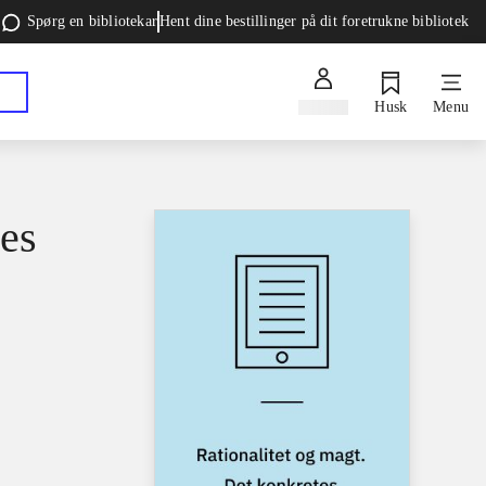
Spørg en bibliotekar
Hent dine bestillinger på dit foretrukne bibliotek
Log ind
Husk
Menu
tes