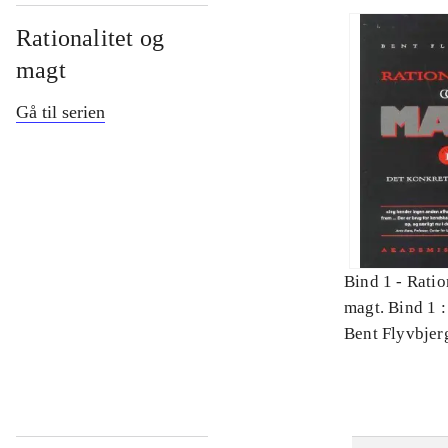
Rationalitet og
magt
Gå til serien
Bind 1 -
Ratio
magt. Bind 1 :
videnskab
Bent Flyvbjer