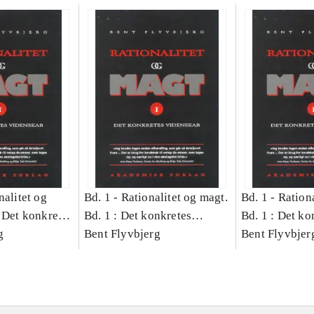
nalitet og
Bd. 1 -
Rationalitet og magt.
Bd. 1 -
Rationa
 Det konkretes
Bd. 1 : Det konkretes
Bd. 1 : Det ko
g
videnskab
Bent Flyvbjerg
videnskab
Bent Flyvbjer