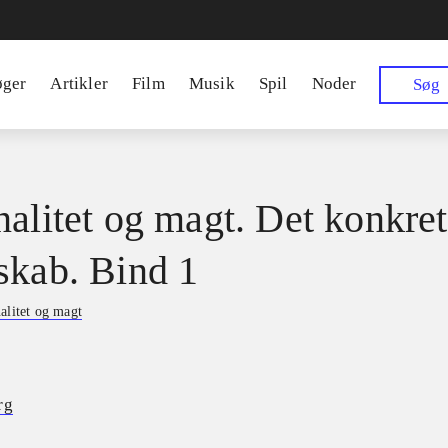
øger
Artikler
Film
Musik
Spil
Noder
Søg
nalitet og magt. Det konkre
skab. Bind 1
alitet og magt
rg