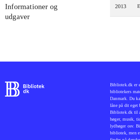
Informationer og
2013
E
udgaver
Bibliotek.dk er 
bibliotekers mat
Danmark. Du kan
låne på dit eget
Bibliotek.dk til
bøger, musik, tid
lydbøger osv. Bi
bibliotek, men e
findes på danske