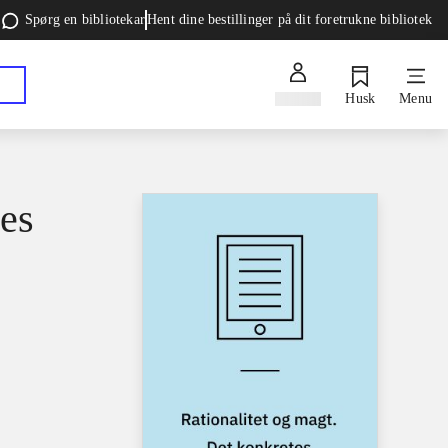
Spørg en bibliotekar
Hent dine bestillinger på dit foretrukne bibliotek
Log ind
Husk
Menu
tes