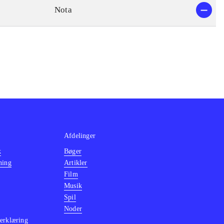
Nota
Afdelinger
k
Bøger
ning
Artikler
Film
Musik
Spil
Noder
erklæring