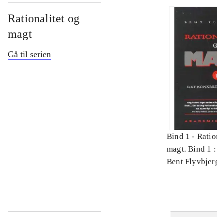
Rationalitet og
magt
Gå til serien
Bind 1 -
Ratio
magt. Bind 1 :
videnskab
Bent Flyvbjer