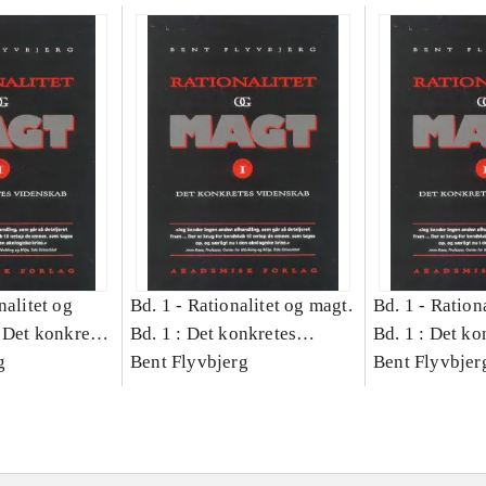
nalitet og
Bd. 1 -
Rationalitet og magt.
Bd. 1 -
Rationa
 Det konkretes
Bd. 1 : Det konkretes
Bd. 1 : Det ko
g
videnskab
Bent Flyvbjerg
videnskab
Bent Flyvbjer