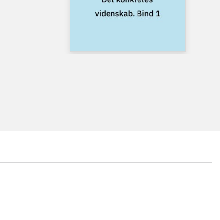
...
...