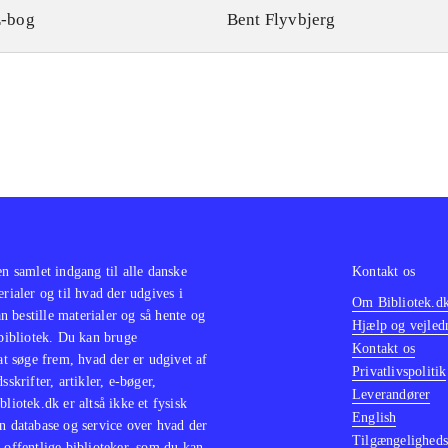
-bog
Bent Flyvbjerg
en samlet indgang til alle danske
Kontakt os
erialer og til hvad der udgives i
Om Bibliotek.d
 bestille materialer og så hente og
Hjælp og vejled
 bibliotek. Du kan bruge
Kontakt os
 at søge frem, hvad der er udgivet af
Privatlivspolitik
sskrifter, artikler, e-bøger,
Leverandører
bliotek.dk er altså ikke et fysisk
English
n database og service over hvad der
Tilgængeligheds
 offentlige biblioteker, som du kan