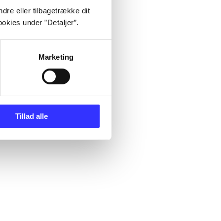
dre eller tilbagetrække dit
okies under ”Detaljer”.
Marketing
Tillad alle