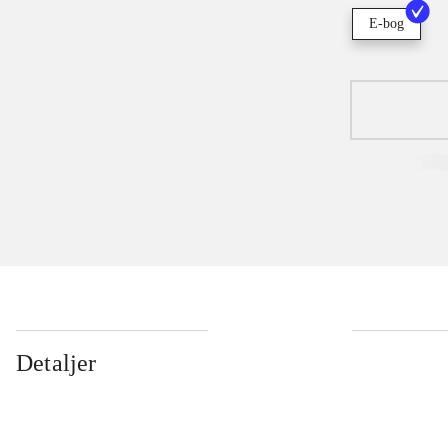
E-bog
Detaljer
...
...
...