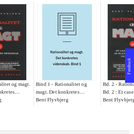
Feedback
litet og magt.
Bind 1 -
Rationalitet og
Bd. 2 -
Rationa
nkretes
magt. Det konkretes
Bd. 2 : Et cas
g
videnskab. Bind 1
Bent Flyvbjerg
studie af plan
Bent Flyvbjer
politik og mod