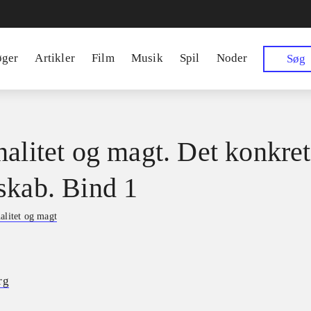
øger
Artikler
Film
Musik
Spil
Noder
Søg
nalitet og magt. Det konkre
skab. Bind 1
alitet og magt
rg