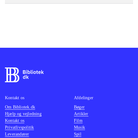
Kontakt os
Afdelinger
Om Bibliotek.dk
Bøger
Hjælp og vejledning
Artikler
Kontakt os
Film
Privatlivspolitik
Musik
Leverandører
Spil