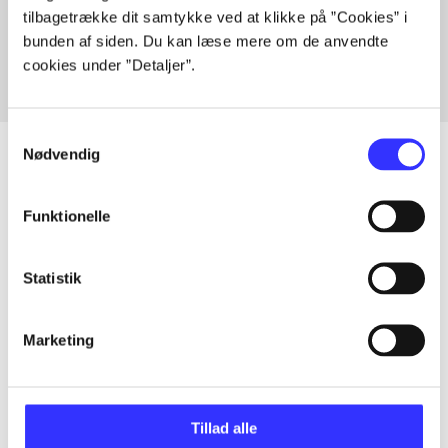
tilbagetrække dit samtykke ved at klikke på ”Cookies” i
Fra
bunden af siden. Du kan læse mere om de anvendte
cookies under ”Detaljer”.
Samtykkevalg
Nødvendig
Artikler
Funktionelle
Alle registrerede artikler fordelt på udgivelser
Statistik
...
Marketing
...
Tillad alle
...