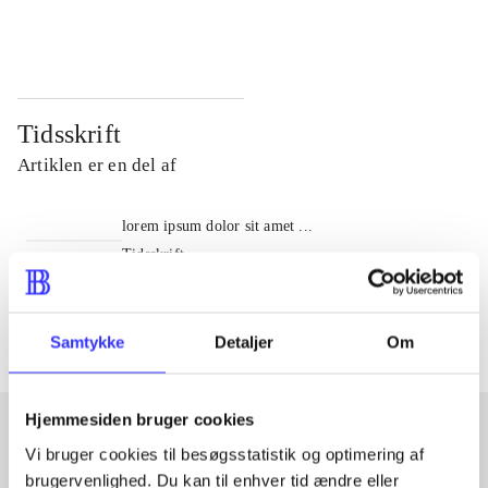
...
...
Tidsskrift
Artiklen er en del af
lorem ipsum dolor sit amet ...
Tidsskrift
Artiklerne i
handler ofte om
Samtykke
Detaljer
Om
Hjemmesiden bruger cookies
Vi bruger cookies til besøgsstatistik og optimering af
Artikler med samme emner
brugervenlighed. Du kan til enhver tid ændre eller