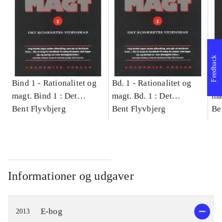
Feedback
Bind 1 -
Rationalitet og
Bd. 1 -
Rationalitet og
Bd
magt. Bind 1 : Det
magt. Bd. 1 : Det
ma
konkretes videnskab
Bent Flyvbjerg
konkretes videnskab
Bent Flyvbjerg
ko
Be
Informationer og udgaver
E-bog
2013