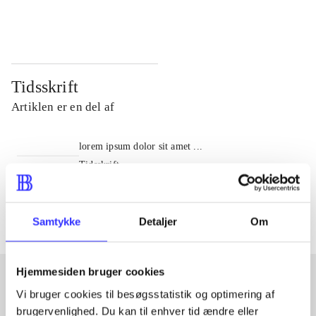
...
...
Tidsskrift
Artiklen er en del af
lorem ipsum dolor sit amet ...
Tidsskrift
Artiklerne i
handler ofte om
Samtykke
Detaljer
Om
Hjemmesiden bruger cookies
Vi bruger cookies til besøgsstatistik og optimering af
Artikler med samme emner
brugervenlighed. Du kan til enhver tid ændre eller