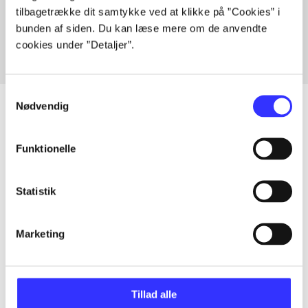
tilbagetrække dit samtykke ved at klikke på ”Cookies” i
Fra
bunden af siden. Du kan læse mere om de anvendte
cookies under ”Detaljer”.
Samtykkevalg
Nødvendig
Artikler
Funktionelle
Alle registrerede artikler fordelt på udgivelser
Statistik
...
Marketing
...
Tillad alle
...