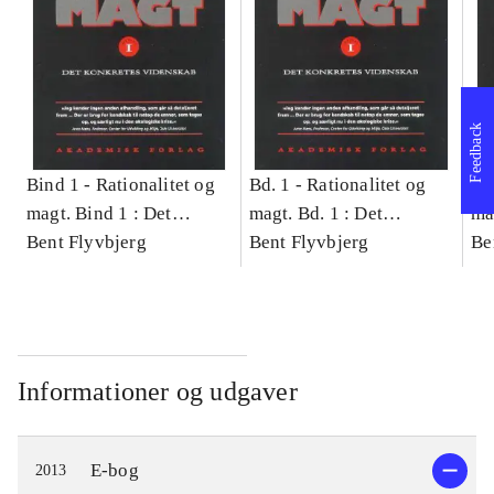
Feedback
Bind 1 -
Rationalitet og
Bd. 1 -
Rationalitet og
Bd
magt. Bind 1 : Det
magt. Bd. 1 : Det
ma
konkretes videnskab
Bent Flyvbjerg
konkretes videnskab
Bent Flyvbjerg
ko
Be
Informationer og udgaver
E-bog
2013