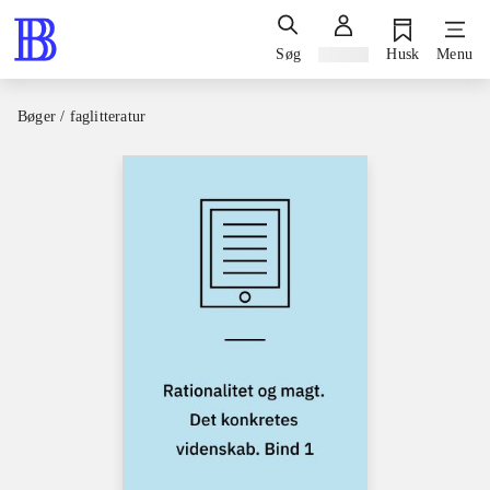
Søg
Log ind
Husk
Menu
Bøger / faglitteratur