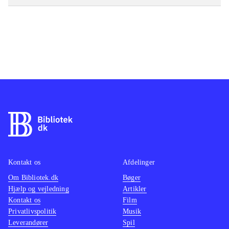
Kontakt os
Afdelinger
Om Bibliotek.dk
Bøger
Hjælp og vejledning
Artikler
Kontakt os
Film
Privatlivspolitik
Musik
Leverandører
Spil