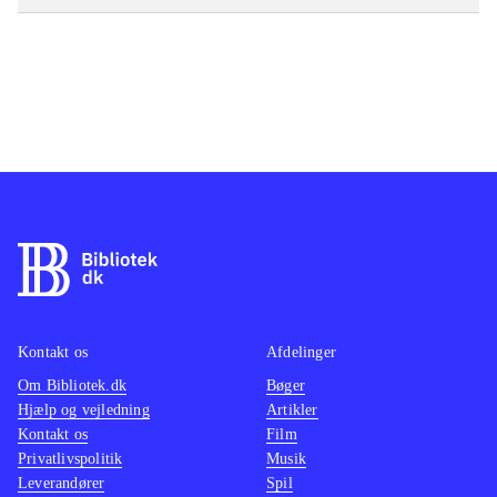
Kontakt os
Afdelinger
Om Bibliotek.dk
Bøger
Hjælp og vejledning
Artikler
Kontakt os
Film
Privatlivspolitik
Musik
Leverandører
Spil