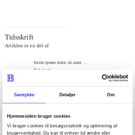
...
...
Tidsskrift
Artiklen er en del af
lorem ipsum dolor sit amet ...
Tidsskrift
Artiklerne i
handler ofte om
Samtykke
Detaljer
Om
Hjemmesiden bruger cookies
Vi bruger cookies til besøgsstatistik og optimering af
Artikler med samme emner
brugervenlighed. Du kan til enhver tid ændre eller