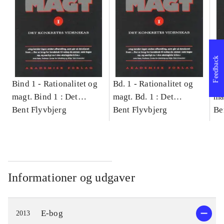
Feedback
Bind 1 -
Rationalitet og
Bd. 1 -
Rationalitet og
Bd
magt. Bind 1 : Det
magt. Bd. 1 : Det
ma
konkretes videnskab
Bent Flyvbjerg
konkretes videnskab
Bent Flyvbjerg
ko
Be
Informationer og udgaver
E-bog
2013