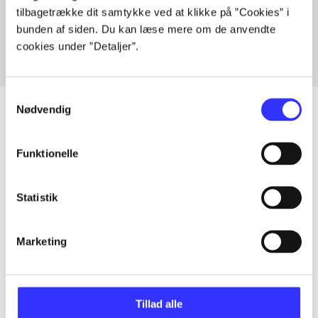
tilbagetrække dit samtykke ved at klikke på ”Cookies” i
Fra
bunden af siden. Du kan læse mere om de anvendte
cookies under ”Detaljer”.
Samtykkevalg
Nødvendig
Artikler
Funktionelle
Alle registrerede artikler fordelt på udgivelser
Statistik
...
Marketing
...
Tillad alle
...