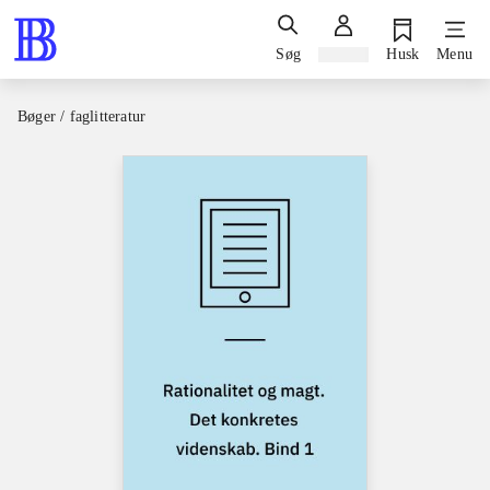
Søg
Log ind
Husk
Menu
Bøger / faglitteratur