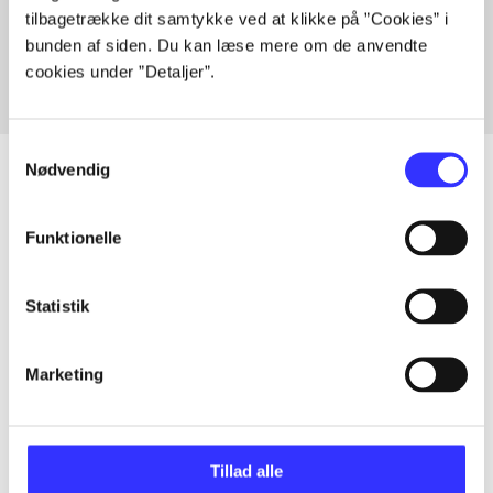
tilbagetrække dit samtykke ved at klikke på ”Cookies” i
Fra
bunden af siden. Du kan læse mere om de anvendte
cookies under ”Detaljer”.
Samtykkevalg
Nødvendig
Artikler
Funktionelle
Alle registrerede artikler fordelt på udgivelser
Statistik
...
Marketing
...
Tillad alle
...