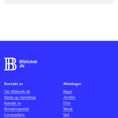
Kontakt os
Afdelinger
Om Bibliotek.dk
Bøger
Hjælp og vejledning
Artikler
Kontakt os
Film
Privatlivspolitik
Musik
Leverandører
Spil