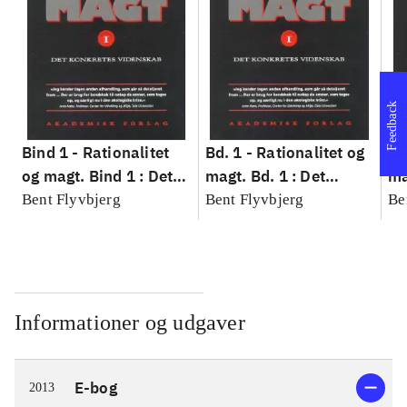
Feedback
Bind 1 -
Rationalitet
Bd. 1 -
Rationalitet og
Bd
og magt. Bind 1 : Det
magt. Bd. 1 : Det
ma
konkretes videnskab
konkretes videnskab
ko
Bent Flyvbjerg
Bent Flyvbjerg
Be
Informationer og udgaver
E-bog
2013