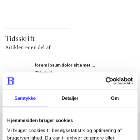
...
...
Tidsskrift
Artiklen er en del af
lorem ipsum dolor sit amet ...
Tidsskrift
Artiklerne i
handler ofte om
Samtykke
Detaljer
Om
Hjemmesiden bruger cookies
Vi bruger cookies til besøgsstatistik og optimering af
Artikler med samme emner
brugervenlighed. Du kan til enhver tid ændre eller