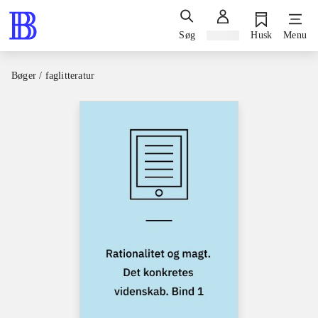
Søg
Log ind
Husk
Menu
Bøger / faglitteratur