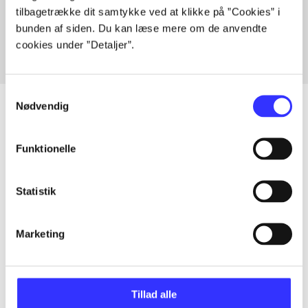
tilbagetrække dit samtykke ved at klikke på ”Cookies” i
Fra
bunden af siden. Du kan læse mere om de anvendte
cookies under ”Detaljer”.
Samtykkevalg
Nødvendig
Artikler
Funktionelle
Alle registrerede artikler fordelt på udgivelser
Statistik
...
Marketing
...
Tillad alle
...