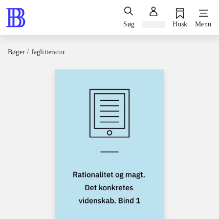
Søg
Log ind
Husk
Menu
Bøger / faglitteratur