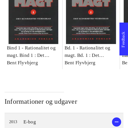
Feedback
Bind 1 -
Rationalitet og
Bd. 1 -
Rationalitet og
Bd
magt. Bind 1 : Det
magt. Bd. 1 : Det
ma
konkretes videnskab
Bent Flyvbjerg
konkretes videnskab
Bent Flyvbjerg
ko
Be
Informationer og udgaver
E-bog
2013