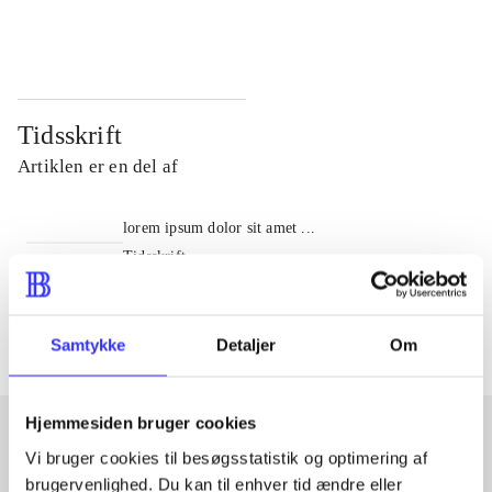
...
...
Tidsskrift
Artiklen er en del af
lorem ipsum dolor sit amet ...
Tidsskrift
Artiklerne i
handler ofte om
Samtykke
Detaljer
Om
Hjemmesiden bruger cookies
Vi bruger cookies til besøgsstatistik og optimering af
Artikler med samme emner
brugervenlighed. Du kan til enhver tid ændre eller