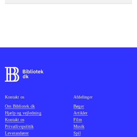
Kontakt os
Afdelinger
Om Bibliotek.dk
Bøger
Hjælp og vejledning
Artikler
Kontakt os
Film
Privatlivspolitik
Musik
Leverandører
Spil