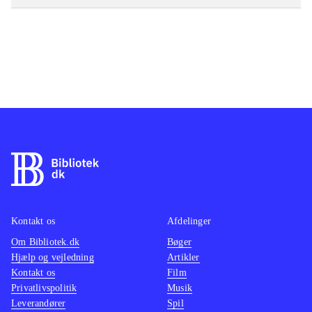
Kontakt os
Afdelinger
Om Bibliotek.dk
Bøger
Hjælp og vejledning
Artikler
Kontakt os
Film
Privatlivspolitik
Musik
Leverandører
Spil