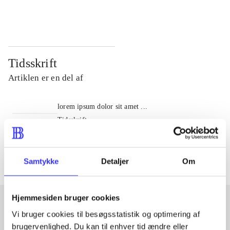
...
...
Tidsskrift
Artiklen er en del af
lorem ipsum dolor sit amet ...
Tidsskrift
Artiklerne i
handler ofte om
Samtykke
Detaljer
Om
Hjemmesiden bruger cookies
Vi bruger cookies til besøgsstatistik og optimering af
Artikler med samme emner
brugervenlighed. Du kan til enhver tid ændre eller