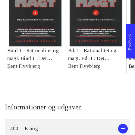
Feedback
Bind 1 -
Rationalitet og
Bd. 1 -
Rationalitet og
Bd
magt. Bind 1 : Det
magt. Bd. 1 : Det
ma
konkretes videnskab
Bent Flyvbjerg
konkretes videnskab
Bent Flyvbjerg
ko
Be
Informationer og udgaver
E-bog
2013