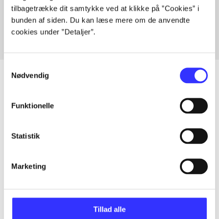
tilbagetrække dit samtykke ved at klikke på ”Cookies” i
Fra
bunden af siden. Du kan læse mere om de anvendte
cookies under ”Detaljer”.
Samtykkevalg
Nødvendig
Artikler
Funktionelle
Alle registrerede artikler fordelt på udgivelser
Statistik
...
Marketing
...
Tillad alle
...