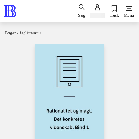
Søg
Log ind
Husk
Menu
Bøger / faglitteratur