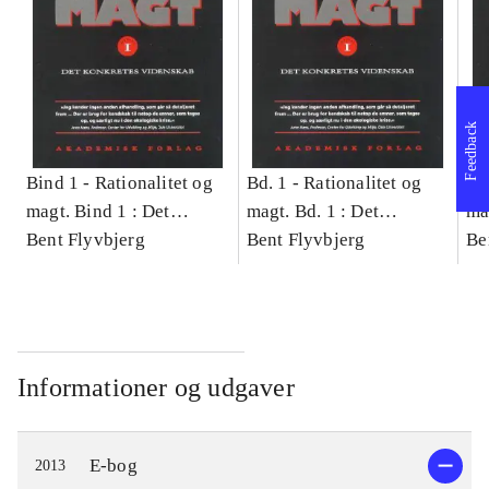
Feedback
Bind 1 -
Rationalitet og
Bd. 1 -
Rationalitet og
Bd
magt. Bind 1 : Det
magt. Bd. 1 : Det
ma
konkretes videnskab
Bent Flyvbjerg
konkretes videnskab
Bent Flyvbjerg
ko
Be
Informationer og udgaver
E-bog
2013