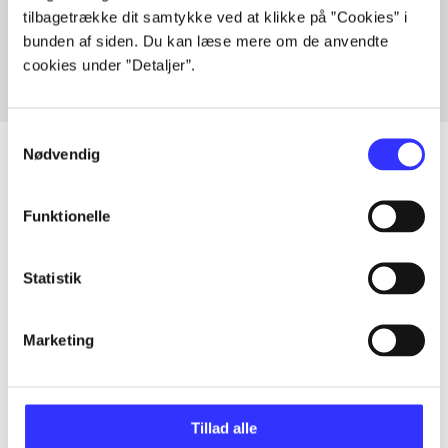
tilbagetrække dit samtykke ved at klikke på ”Cookies” i
Fra
bunden af siden. Du kan læse mere om de anvendte
cookies under ”Detaljer”.
Samtykkevalg
Nødvendig
Artikler
Funktionelle
Alle registrerede artikler fordelt på udgivelser
Statistik
...
Marketing
...
Tillad alle
...