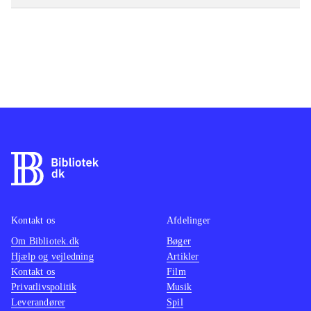
Kontakt os
Afdelinger
Om Bibliotek.dk
Bøger
Hjælp og vejledning
Artikler
Kontakt os
Film
Privatlivspolitik
Musik
Leverandører
Spil