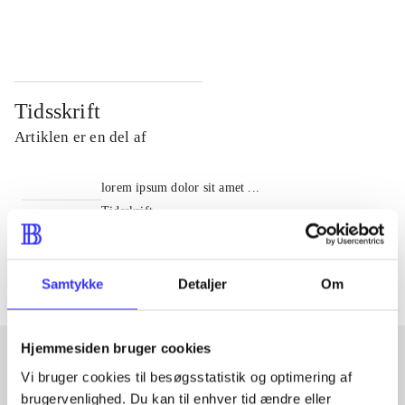
...
...
Tidsskrift
Artiklen er en del af
lorem ipsum dolor sit amet ...
Tidsskrift
Artiklerne i
handler ofte om
Samtykke
Detaljer
Om
Hjemmesiden bruger cookies
Vi bruger cookies til besøgsstatistik og optimering af
Artikler med samme emner
brugervenlighed. Du kan til enhver tid ændre eller