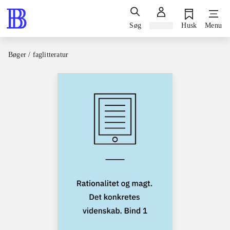
Søg
Log ind
Husk
Menu
Bøger / faglitteratur