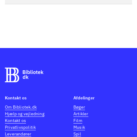
Kontakt os
Afdelinger
Om Bibliotek.dk
Bøger
Hjælp og vejledning
Artikler
Kontakt os
Film
Privatlivspolitik
Musik
Leverandører
Spil