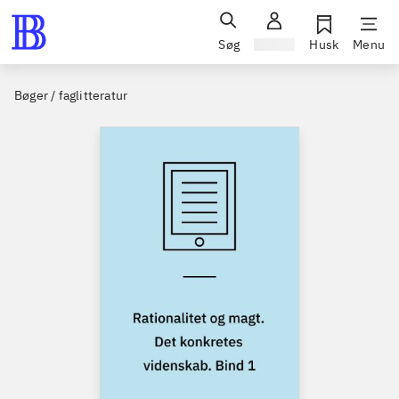
Søg
Log ind
Husk
Menu
Bøger / faglitteratur