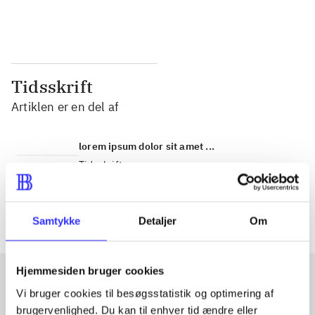
...
...
Tidsskrift
Artiklen er en del af
lorem ipsum dolor sit amet ...
Tidsskrift
Artiklerne i
handler ofte om
Samtykke
Detaljer
Om
Hjemmesiden bruger cookies
Vi bruger cookies til besøgsstatistik og optimering af
Artikler med samme emner
brugervenlighed. Du kan til enhver tid ændre eller