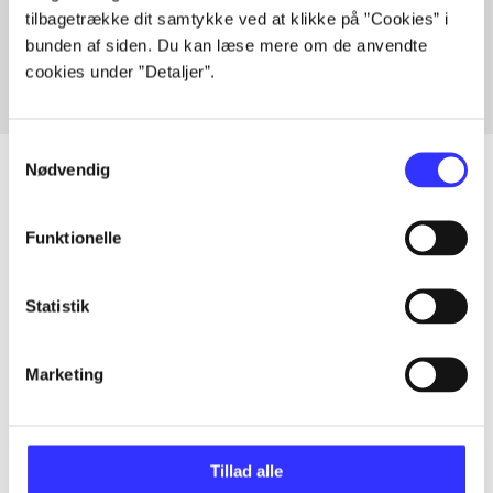
tilbagetrække dit samtykke ved at klikke på ”Cookies” i
Fra
bunden af siden. Du kan læse mere om de anvendte
cookies under ”Detaljer”.
Samtykkevalg
Nødvendig
Artikler
Funktionelle
Alle registrerede artikler fordelt på udgivelser
Statistik
...
Marketing
...
Tillad alle
...