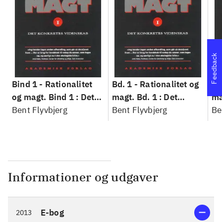
Feedback
Bind 1 -
Rationalitet
Bd. 1 -
Rationalitet og
Bd
og magt. Bind 1 : Det
magt. Bd. 1 : Det
ma
konkretes videnskab
Bent Flyvbjerg
konkretes videnskab
Bent Flyvbjerg
ko
Be
Informationer og udgaver
E-bog
2013