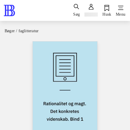
Søg
Log ind
Husk
Menu
Bøger / faglitteratur