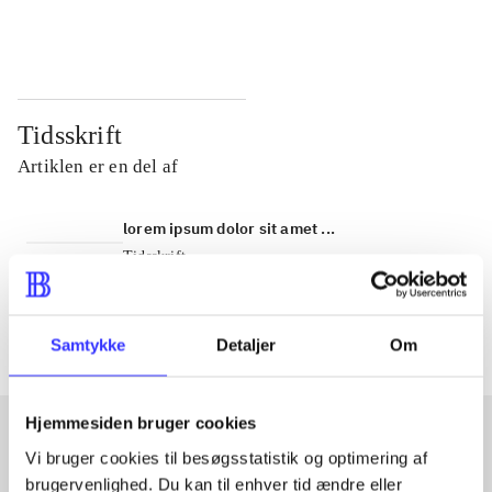
...
...
Tidsskrift
Artiklen er en del af
lorem ipsum dolor sit amet ...
Tidsskrift
Artiklerne i
handler ofte om
Samtykke
Detaljer
Om
Hjemmesiden bruger cookies
Vi bruger cookies til besøgsstatistik og optimering af
Artikler med samme emner
brugervenlighed. Du kan til enhver tid ændre eller