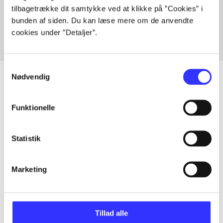
tilbagetrække dit samtykke ved at klikke på ”Cookies” i
Fra
bunden af siden. Du kan læse mere om de anvendte
cookies under ”Detaljer”.
Samtykkevalg
Nødvendig
Artikler
Funktionelle
Alle registrerede artikler fordelt på udgivelser
Statistik
...
Marketing
...
Tillad alle
...