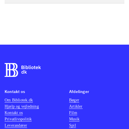
Kontakt os
Afdelinger
Om Bibliotek.dk
Bøger
Hjælp og vejledning
Artikler
Kontakt os
Film
Privatlivspolitik
Musik
Leverandører
Spil