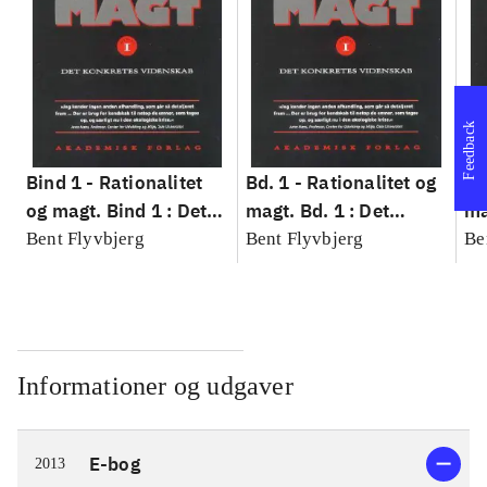
Feedback
Bind 1 -
Rationalitet
Bd. 1 -
Rationalitet og
Bd
og magt. Bind 1 : Det
magt. Bd. 1 : Det
ma
konkretes videnskab
konkretes videnskab
ko
Bent Flyvbjerg
Bent Flyvbjerg
Be
Informationer og udgaver
E-bog
2013