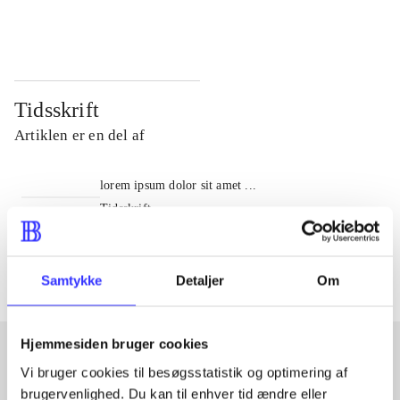
...
...
Tidsskrift
Artiklen er en del af
lorem ipsum dolor sit amet ...
Tidsskrift
Artiklerne i
handler ofte om
Samtykke
Detaljer
Om
Hjemmesiden bruger cookies
Vi bruger cookies til besøgsstatistik og optimering af
Artikler med samme emner
brugervenlighed. Du kan til enhver tid ændre eller