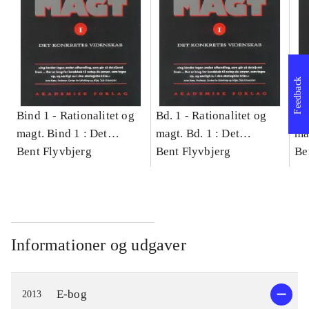
Feedback
Bind 1 -
Rationalitet og
Bd. 1 -
Rationalitet og
Bd
magt. Bind 1 : Det
magt. Bd. 1 : Det
ma
konkretes videnskab
Bent Flyvbjerg
konkretes videnskab
Bent Flyvbjerg
ko
Be
Informationer og udgaver
E-bog
2013