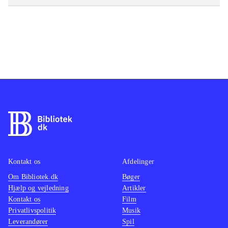
Kontakt os
Afdelinger
Om Bibliotek.dk
Bøger
Hjælp og vejledning
Artikler
Kontakt os
Film
Privatlivspolitik
Musik
Leverandører
Spil