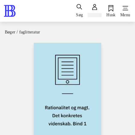
Søg
Log ind
Husk
Menu
Bøger / faglitteratur