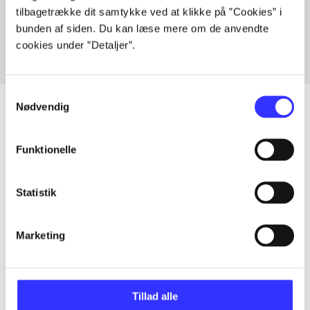
tilbagetrække dit samtykke ved at klikke på ”Cookies” i
Fra
bunden af siden. Du kan læse mere om de anvendte
cookies under ”Detaljer”.
Samtykkevalg
Nødvendig
Artikler
Funktionelle
Alle registrerede artikler fordelt på udgivelser
Statistik
...
Marketing
...
Tillad alle
...