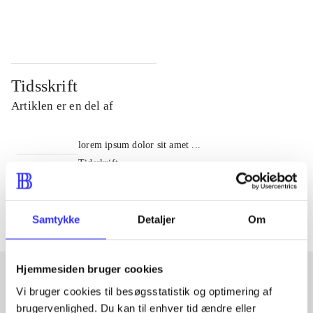
...
...
Tidsskrift
Artiklen er en del af
lorem ipsum dolor sit amet ...
Tidsskrift
Artiklerne i
handler ofte om
Samtykke
Detaljer
Om
Hjemmesiden bruger cookies
Vi bruger cookies til besøgsstatistik og optimering af
Artikler med samme emner
brugervenlighed. Du kan til enhver tid ændre eller