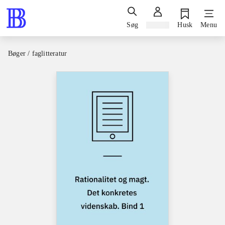
Søg
Log ind
Husk
Menu
Bøger / faglitteratur