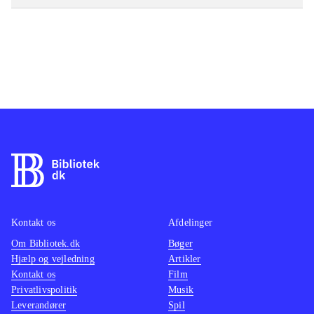
Kontakt os
Afdelinger
Om Bibliotek.dk
Bøger
Hjælp og vejledning
Artikler
Kontakt os
Film
Privatlivspolitik
Musik
Leverandører
Spil