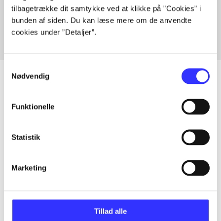
tilbagetrække dit samtykke ved at klikke på ”Cookies” i
Fra
bunden af siden. Du kan læse mere om de anvendte
cookies under ”Detaljer”.
Samtykkevalg
Nødvendig
Artikler
Funktionelle
Alle registrerede artikler fordelt på udgivelser
Statistik
...
Marketing
...
Tillad alle
...