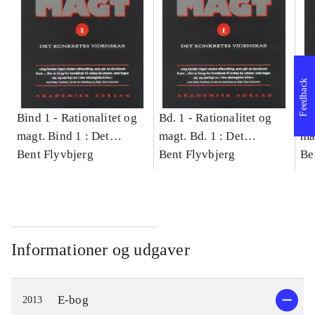
Feedback
Bind 1 -
Rationalitet og
Bd. 1 -
Rationalitet og
Bd
magt. Bind 1 : Det
magt. Bd. 1 : Det
ma
konkretes videnskab
Bent Flyvbjerg
konkretes videnskab
Bent Flyvbjerg
ko
Be
Informationer og udgaver
E-bog
2013