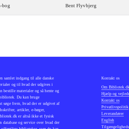
-bog
Bent Flyvbjerg
en samlet indgang til alle danske
Kontakt os
erialer og til hvad der udgives i
Om Bibliotek.d
 bestille materialer og så hente og
Hjælp og vejled
 bibliotek. Du kan bruge
Kontakt os
 at søge frem, hvad der er udgivet af
Privatlivspolitik
sskrifter, artikler, e-bøger,
Leverandører
bliotek.dk er altså ikke et fysisk
English
n database og service over hvad der
Tilgængeligheds
 offentlige biblioteker, som du kan