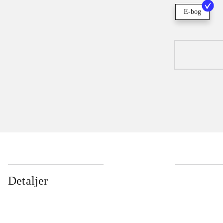
E-bog
Detaljer
...
...
...