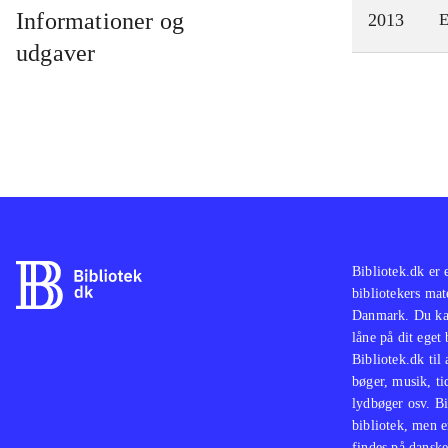
Informationer og
2013
E
udgaver
Bibliotek.dk er 
bibliotekers mat
Danmark. Du kan
låne på dit eget
Bibliotek.dk til
bøger, musik, tid
lydbøger osv. Bi
bibliotek, men e
findes på danske