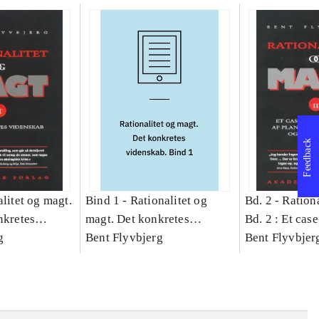
Feedback
litet og magt.
Bind 1 -
Rationalitet og
Bd. 2 -
Rationa
nkretes
magt. Det konkretes
Bd. 2 : Et cas
g
videnskab. Bind 1
Bent Flyvbjerg
studie af plan
Bent Flyvbjer
politik og mod