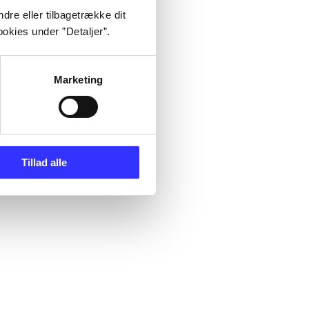
dre eller tilbagetrække dit
okies under ”Detaljer”.
Marketing
Tillad alle