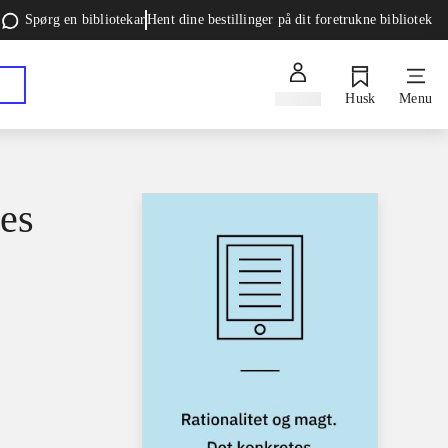
Spørg en bibliotekar
Hent dine bestillinger på dit foretrukne bibliotek
Log ind
Husk
Menu
tes