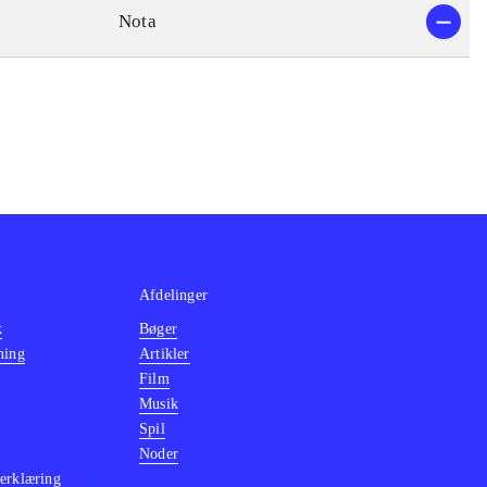
Nota
Afdelinger
k
Bøger
ning
Artikler
Film
Musik
Spil
Noder
erklæring