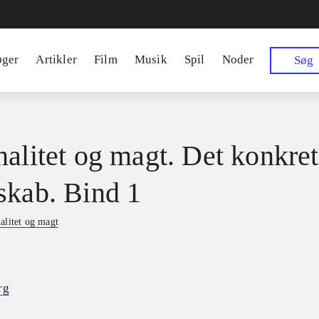
øger
Artikler
Film
Musik
Spil
Noder
Søg
nalitet og magt. Det konkre
skab. Bind 1
alitet og magt
rg