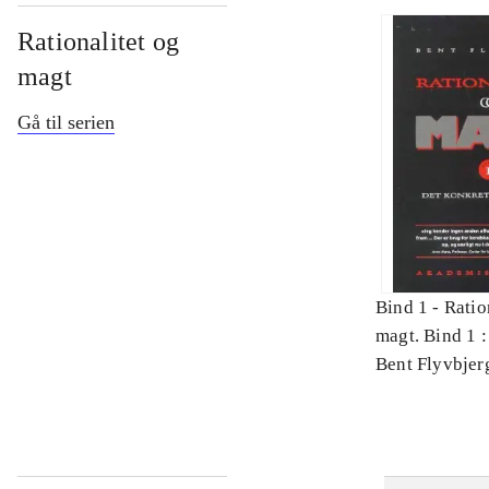
Rationalitet og
magt
Gå til serien
Bind 1 -
Ratio
magt. Bind 1 :
videnskab
Bent Flyvbjer