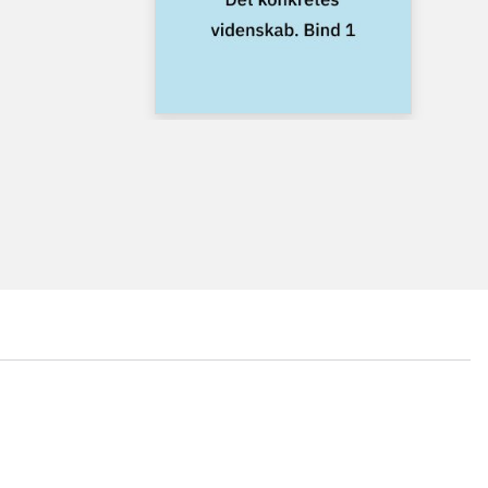
...
...