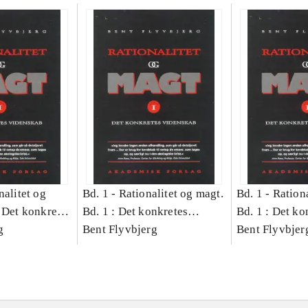
nalitet og
Bd. 1 -
Rationalitet og magt.
Bd. 1 -
Rationa
 Det konkretes
Bd. 1 : Det konkretes
Bd. 1 : Det ko
g
videnskab
Bent Flyvbjerg
videnskab
Bent Flyvbjer