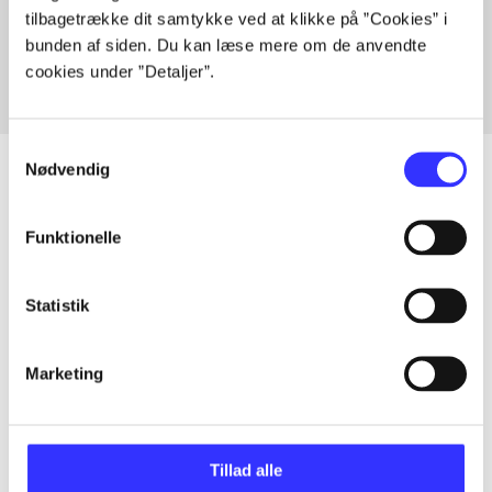
tilbagetrække dit samtykke ved at klikke på ”Cookies” i
Fra
bunden af siden. Du kan læse mere om de anvendte
cookies under ”Detaljer”.
Samtykkevalg
Nødvendig
Artikler
Funktionelle
Alle registrerede artikler fordelt på udgivelser
Statistik
...
Marketing
...
Tillad alle
...