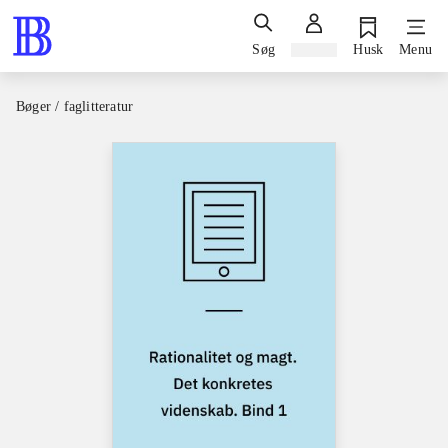
Søg
Log ind
Husk
Menu
Bøger / faglitteratur