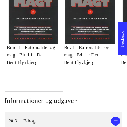
Feedback
Bind 1 -
Rationalitet og
Bd. 1 -
Rationalitet og
Bd
magt. Bind 1 : Det
magt. Bd. 1 : Det
ma
konkretes videnskab
Bent Flyvbjerg
konkretes videnskab
Bent Flyvbjerg
ko
Be
Informationer og udgaver
E-bog
2013