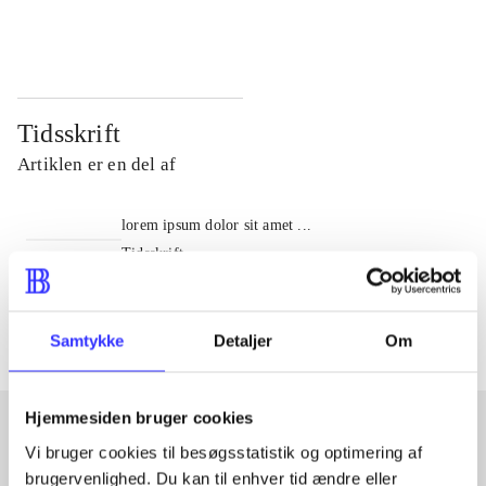
...
...
Tidsskrift
Artiklen er en del af
lorem ipsum dolor sit amet ...
Tidsskrift
Artiklerne i
handler ofte om
Samtykke
Detaljer
Om
Hjemmesiden bruger cookies
Vi bruger cookies til besøgsstatistik og optimering af
Artikler med samme emner
brugervenlighed. Du kan til enhver tid ændre eller