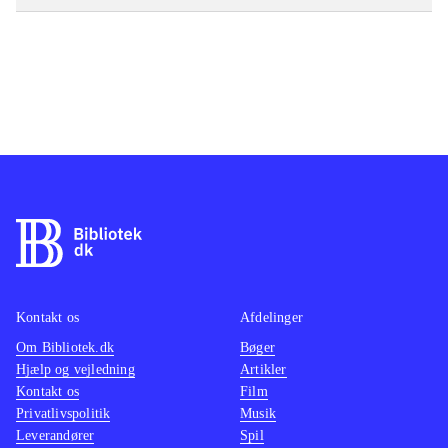
Kontakt os
Afdelinger
Om Bibliotek.dk
Bøger
Hjælp og vejledning
Artikler
Kontakt os
Film
Privatlivspolitik
Musik
Leverandører
Spil