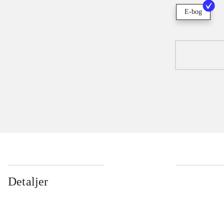
E-bog
Detaljer
...
...
...