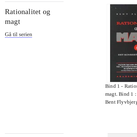
Rationalitet og
magt
Gå til serien
Bind 1 -
Ratio
magt. Bind 1 :
videnskab
Bent Flyvbjer