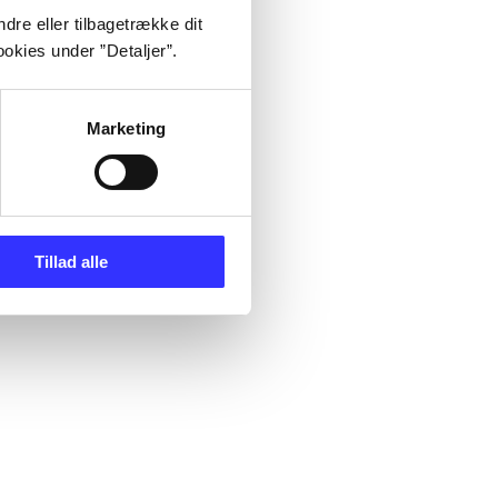
dre eller tilbagetrække dit
okies under ”Detaljer”.
Marketing
Tillad alle