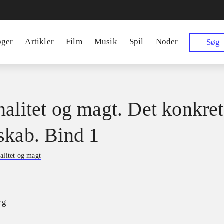
øger
Artikler
Film
Musik
Spil
Noder
Søg
nalitet og magt. Det konkre
skab. Bind 1
alitet og magt
rg