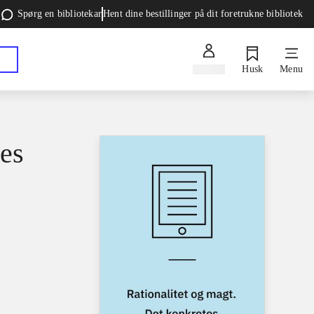
Spørg en bibliotekar
Hent dine bestillinger på dit foretrukne bibliotek
Log ind
Husk
Menu
tes