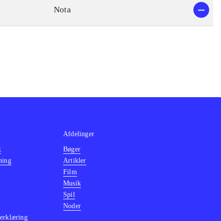
Nota
Afdelinger
k
Bøger
ning
Artikler
Film
Musik
Spil
Noder
erklæring