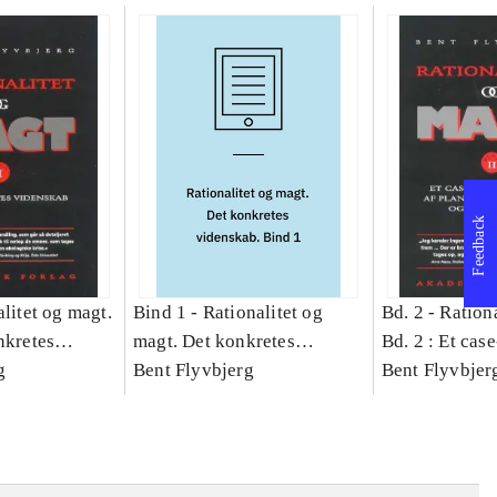
Feedback
litet og magt.
Bind 1 -
Rationalitet og
Bd. 2 -
Rationa
nkretes
magt. Det konkretes
Bd. 2 : Et cas
g
videnskab. Bind 1
Bent Flyvbjerg
studie af plan
Bent Flyvbjer
politik og mod