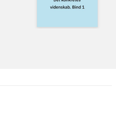
...
...