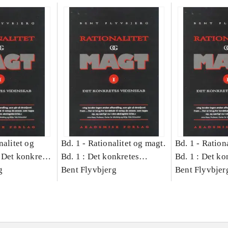
nalitet og
Bd. 1 -
Rationalitet og magt.
Bd. 1 -
Rationa
 Det konkretes
Bd. 1 : Det konkretes
Bd. 1 : Det ko
g
videnskab
Bent Flyvbjerg
videnskab
Bent Flyvbjer