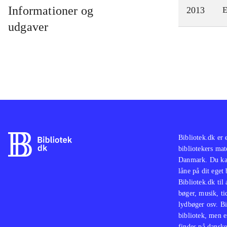
Informationer og
2013
E
udgaver
Bibliotek.dk er 
bibliotekers mat
Danmark. Du kan
låne på dit eget
Bibliotek.dk til
bøger, musik, tid
lydbøger osv. Bi
bibliotek, men e
findes på danske