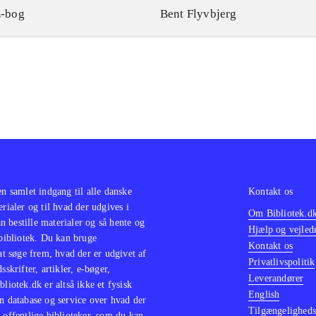
-bog
Bent Flyvbjerg
en samlet indgang til alle danske
Kontakt os
erialer og til hvad der udgives i
Om Bibliotek.d
 bestille materialer og så hente og
Hjælp og vejled
 bibliotek. Du kan bruge
Kontakt os
 at søge frem, hvad der er udgivet af
Privatlivspolitik
sskrifter, artikler, e-bøger,
Leverandører
bliotek.dk er altså ikke et fysisk
English
n database og service over hvad der
Tilgængeligheds
 offentlige biblioteker, som du kan