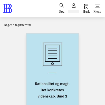
Søg
Log ind
Husk
Menu
Bøger / faglitteratur