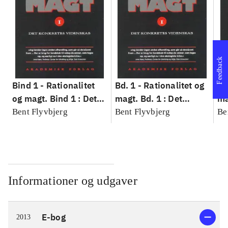
Feedback
Bind 1 -
Rationalitet
Bd. 1 -
Rationalitet og
Bd
og magt. Bind 1 : Det
magt. Bd. 1 : Det
ma
konkretes videnskab
konkretes videnskab
ko
Bent Flyvbjerg
Bent Flyvbjerg
Be
Informationer og udgaver
E-bog
2013