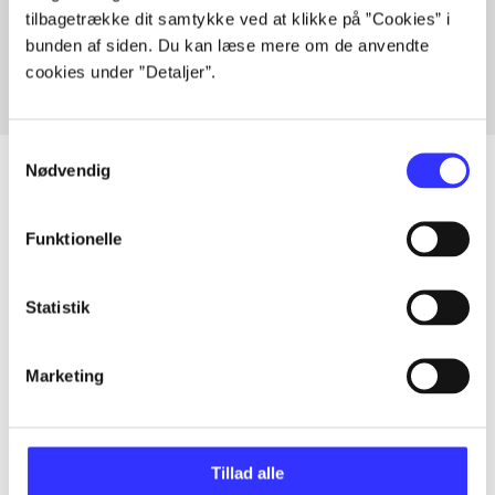
tilbagetrække dit samtykke ved at klikke på ”Cookies” i
Fra
bunden af siden. Du kan læse mere om de anvendte
cookies under ”Detaljer”.
Samtykkevalg
Nødvendig
Artikler
Funktionelle
Alle registrerede artikler fordelt på udgivelser
Statistik
...
Marketing
...
Tillad alle
...