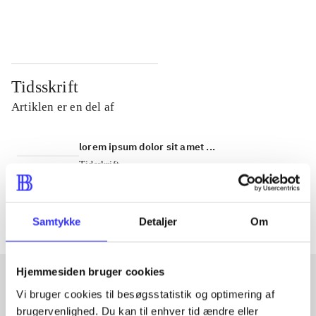
...
...
Tidsskrift
Artiklen er en del af
lorem ipsum dolor sit amet ...
Tidsskrift
Artiklerne i
handler ofte om
Samtykke
Detaljer
Om
Hjemmesiden bruger cookies
Vi bruger cookies til besøgsstatistik og optimering af
Artikler med samme emner
brugervenlighed. Du kan til enhver tid ændre eller