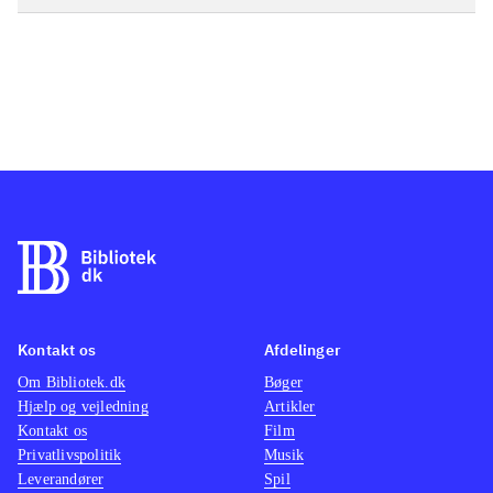
Kontakt os
Afdelinger
Om Bibliotek.dk
Bøger
Hjælp og vejledning
Artikler
Kontakt os
Film
Privatlivspolitik
Musik
Leverandører
Spil