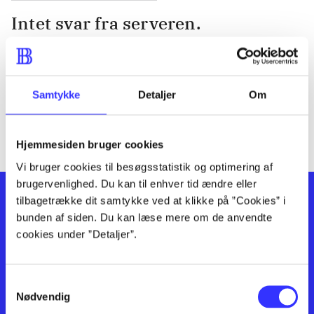
Intet svar fra serveren.
Serveren svarer ikke. Prøv at genindlæse siden eller se om der
er fejlbeskeder på
DBC kundeservice
.
Samtykke
Detaljer
Om
Hjemmesiden bruger cookies
Vi bruger cookies til besøgsstatistik og optimering af
brugervenlighed. Du kan til enhver tid ændre eller
tilbagetrække dit samtykke ved at klikke på ”Cookies” i
bunden af siden. Du kan læse mere om de anvendte
cookies under ”Detaljer”.
Samtykkevalg
Kontakt os
Afdelinger
Nødvendig
Om Bibliotek.dk
Bøger