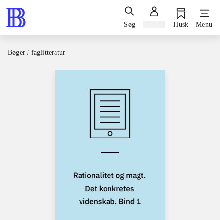
Søg
Log ind
Husk
Menu
Bøger / faglitteratur