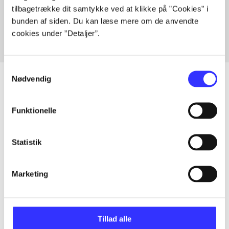
tilbagetrække dit samtykke ved at klikke på ”Cookies” i
Fra
bunden af siden. Du kan læse mere om de anvendte
cookies under ”Detaljer”.
Samtykkevalg
Nødvendig
Artikler
Funktionelle
Alle registrerede artikler fordelt på udgivelser
Statistik
...
Marketing
...
Tillad alle
...