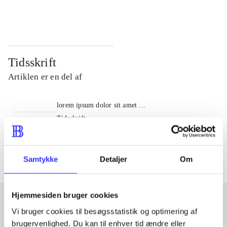
...
...
Tidsskrift
Artiklen er en del af
lorem ipsum dolor sit amet ...
Tidsskrift
Artiklerne i
handler ofte om
Samtykke
Detaljer
Om
Hjemmesiden bruger cookies
Vi bruger cookies til besøgsstatistik og optimering af
Artikler med samme emner
brugervenlighed. Du kan til enhver tid ændre eller