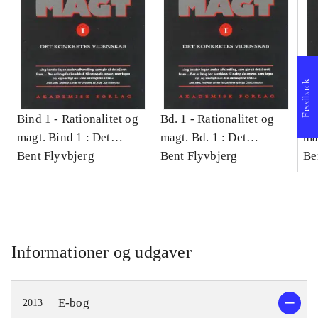
Feedback
Bind 1 -
Rationalitet og
Bd. 1 -
Rationalitet og
Bd
magt. Bind 1 : Det
magt. Bd. 1 : Det
ma
konkretes videnskab
Bent Flyvbjerg
konkretes videnskab
Bent Flyvbjerg
ko
Be
Informationer og udgaver
E-bog
2013