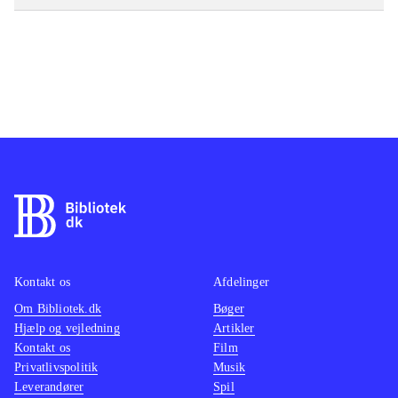
Kontakt os
Afdelinger
Om Bibliotek.dk
Bøger
Hjælp og vejledning
Artikler
Kontakt os
Film
Privatlivspolitik
Musik
Leverandører
Spil