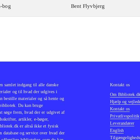
-bog
Bent Flyvbjerg
en samlet indgang til alle danske
Kontakt os
erialer og til hvad der udgives i
Om Bibliotek.d
 bestille materialer og så hente og
Hjælp og vejled
 bibliotek. Du kan bruge
Kontakt os
 at søge frem, hvad der er udgivet af
Privatlivspolitik
sskrifter, artikler, e-bøger,
Leverandører
bliotek.dk er altså ikke et fysisk
English
n database og service over hvad der
Tilgængeligheds
 offentlige biblioteker, som du kan