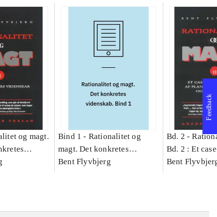
Feedback
litet og magt.
Bind 1 -
Rationalitet og
Bd. 2 -
Rationa
nkretes
magt. Det konkretes
Bd. 2 : Et cas
g
videnskab. Bind 1
Bent Flyvbjerg
studie af plan
Bent Flyvbjer
politik og mod