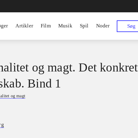
øger
Artikler
Film
Musik
Spil
Noder
Søg
nalitet og magt. Det konkre
skab. Bind 1
alitet og magt
rg