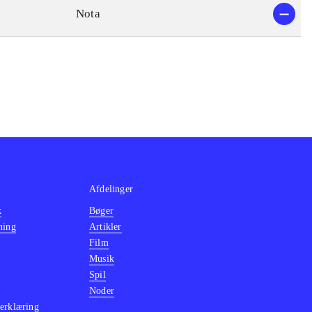
Nota
Afdelinger
k
Bøger
ning
Artikler
Film
Musik
Spil
Noder
erklæring