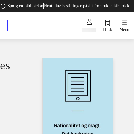
Spørg en bibliotekar
Hent dine bestillinger på dit foretrukne bibliotek
Log ind
Husk
Menu
tes