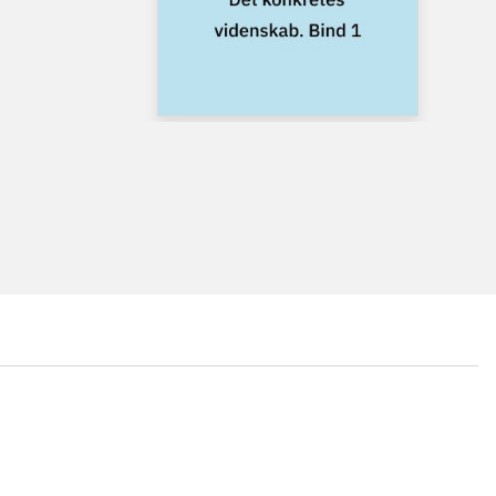
...
...