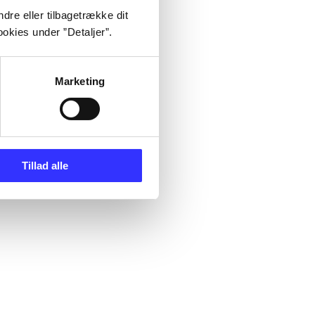
dre eller tilbagetrække dit
okies under ”Detaljer”.
Marketing
Tillad alle