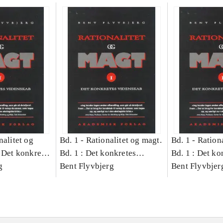
nalitet og
Bd. 1 -
Rationalitet og magt.
Bd. 1 -
Rationa
 Det konkretes
Bd. 1 : Det konkretes
Bd. 1 : Det ko
g
videnskab
Bent Flyvbjerg
videnskab
Bent Flyvbjer