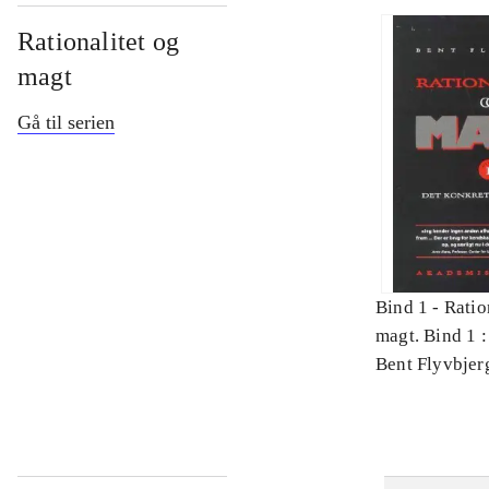
Rationalitet og
magt
Gå til serien
Bind 1 -
Ratio
magt. Bind 1 :
videnskab
Bent Flyvbjer