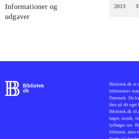
Informationer og
2013
E
udgaver
Bibliotek.dk er 
bibliotekers mat
Danmark. Du kan
låne på dit eget
Bibliotek.dk til
bøger, musik, tid
lydbøger osv. Bi
bibliotek, men e
findes på danske