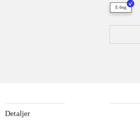
E-bog
Detaljer
...
...
...